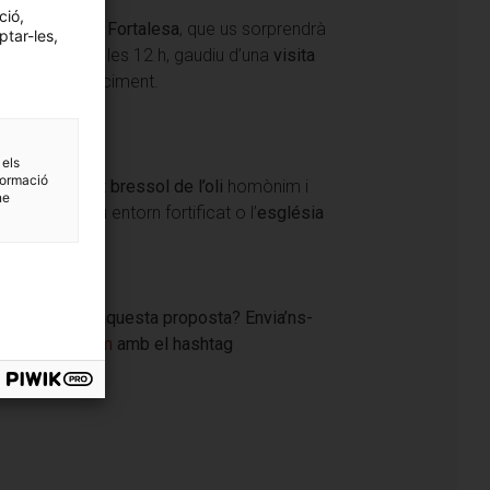
ció,
nt ibèric de la Fortalesa
, que us sorprendrà
ptar-les,
eva ubicació. A les 12 h, gaudiu d’una
visita
er sobre el jaciment.
 els
formació
scobrir aquest
bressol de l’oli
homònim i
ne
 castell i el seu entorn fortificat o l’
església
ressants per aquesta proposta? Envia’ns-
ges a
Instagram
amb el hashtag