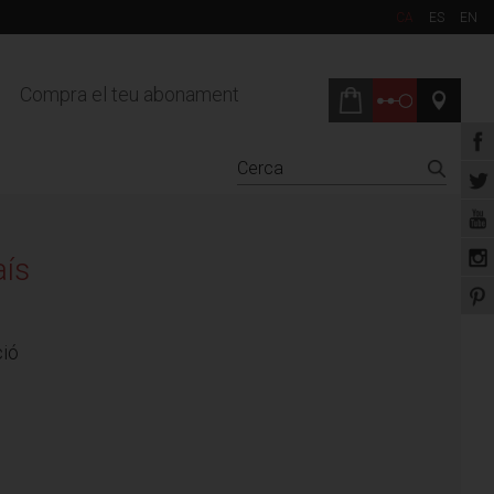
CA
ES
EN
Compra el teu abonament
aís
ció