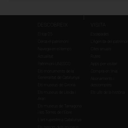
DESCOBREIX
VISITA
El top 25
Escapades
Cerca el patrimoni
L'Agenda del patrimon
Navega en el temps
Cites anuals
Actualitat
Rutes
Patrimoni UNESCO
Apps per visitar
Els monuments de la
Compra en línia
Generalitat de Catalunya
Abonaments i
Els museus de Girona
descomptes
Els museus de Lleida i
Els ulls de la història
Aran
Els museus de Tarragona
i les Terres de l'Ebre
L'art rupestre a Catalunya
Els tresors dels museus