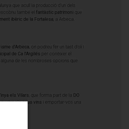
alunya que acull la producció d'un dels
escobriu també el
fantàstic patrimoni
que
iment ibèric de la Fortalesa
, a Arbeca.
risme d’Arbeca
, on podreu fer un tast d’oli i
cipal de Ca l’Argilés
per conèixer el
tar alguna de les nombroses opcions que
Vinya els Vilars
, que forma part de la
DO
gustar els seus vins
i emportar-vos una