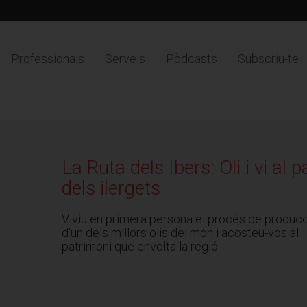
Professionals
Serveis
Pòdcasts
Subscriu-te
La Ruta dels Ibers: Oli i vi al p
dels ilergets
Viviu en primera persona el procés de produc
d'un dels millors olis del món i acosteu-vos al
patrimoni que envolta la regió