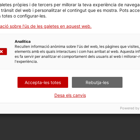
aletes pròpies i de tercers per millorar la teva experiència de navega
Després de fer nit a l’Arbeca, podeu visitar el
jacime
l trànsit del web i personalitzar el contingut que es mostra. Pots acce
per la seva magnitud, el fossar que el rodeja i la s
s totes o configurar-les.
guiada
per poder preguntar tot allò que vulgueu sab
ació sobre l'ús de les galetes en aquest web.
ARBECA
Analítica
Recullen informació anònima sobre l'ús del web, les pàgines que visites,
elements amb els quals interactues i com has arribat al web. Aquesta in
Un cop visitat al jaciment, podeu
dinar al poble
i de
es fa servir per analitzar el comportament dels usuaris al web i millorar-
l’oliva arbequina. Passegeu pel
nucli antic
, visiteu el
l'experiència.
Sant Jaume el Major
.
Accepta-les totes
Rebutja-les
Hem aconseguit inspirar-te? Tens altres idees inte
Desa els canvis
les a través de
Facebook
o publica les teves imat
#patrimonicultural
Powered by