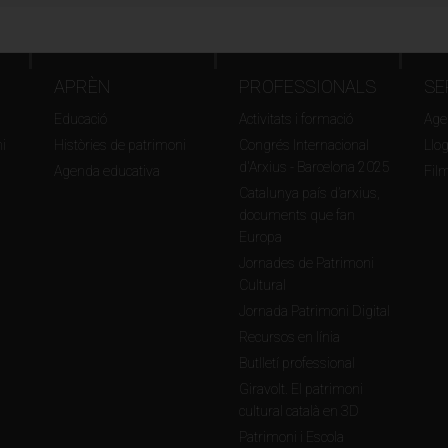
APRÈN
PROFESSIONALS
SE
Educació
Activitats i formació
Agen
i
Històries de patrimoni
Congrés Internacional
Llo
d'Arxius - Barcelona 2025
Agenda educativa
Fil
Catalunya país d’arxius,
documents que fan
Europa
Jornades de Patrimoni
Cultural
Jornada Patrimoni Digital
Recursos en línia
Butlletí professional
Giravolt. El patrimoni
cultural català en 3D
Patrimoni i Escola