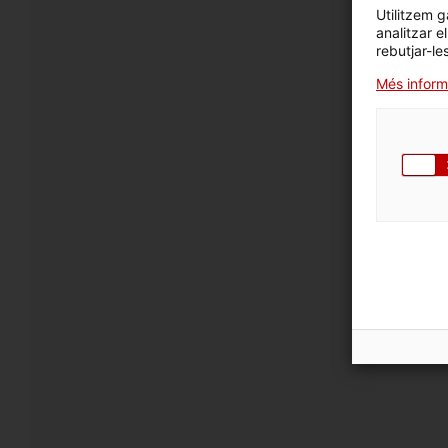
Utilitzem g
analitzar e
rebutjar-le
Més inform