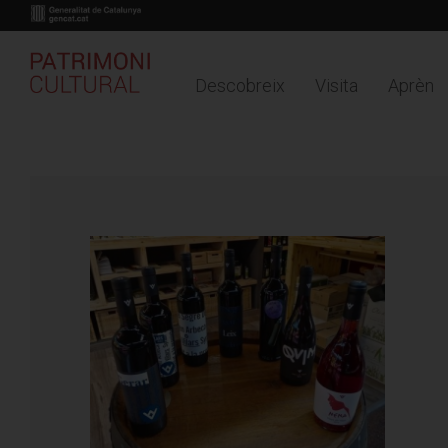
Descobreix
Visita
Aprèn
Buy online
Timeline
Mapa
Vés
ESCAPADES
al
contingut