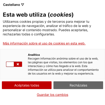
Pasar
CA
ES
EN
Castellano ▽
al
contenido
Esta web utiliza (
cookies
)
principal
Toggl
navig
Utilizamos cookies propias y de terceros para mejorar tu
experiencia de navegación, analizar el tráfico de la web y
ESCAPADAS
personalizar el contenido mostrado. Puedes aceptarlas,
rechazarlas todas o configurarlas.
Más información sobre el uso de cookies en esta web.
Analítica
Recogen información anónima sobre el uso de la web,
las páginas que visitas, los elementos con los que
interactúas y cómo has llegado a la web. Esta
información se utiliza para analizar el comportamiento
de los usuarios en la web y mejorar su experiencia.
Acéptalas todas
Recházalas
Guardar los cambios