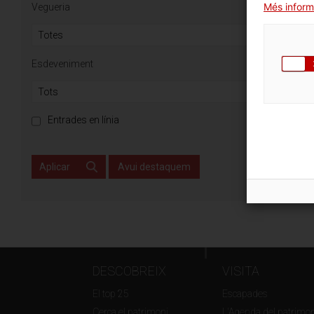
Més inform
Vegueria
Esdeveniment
Entrades en línia
Aplicar
Avui destaquem
DESCOBREIX
VISITA
El top 25
Escapades
Cerca el patrimoni
L'Agenda del patrimon