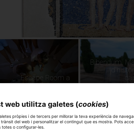
Bibendum​. Ma
d'històr
Escape Room a
ca
Vilabertran
d'
 web utilitza galetes (
cookies
)
aletes pròpies i de tercers per millorar la teva experiència de navega
l trànsit del web i personalitzar el contingut que es mostra. Pots acce
s totes o configurar-les.