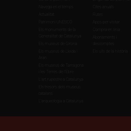
Navega en el temps
Cites anuals
Actualitat
Rutes
Patrimoni UNESCO
Apps per visitar
Els monuments de la
Compra en línia
Generalitat de Catalunya
Abonaments i
Els museus de Girona
descomptes
Els museus de Lleida i
Els ulls de la història
Aran
Els museus de Tarragona
i les Terres de l'Ebre
L'art rupestre a Catalunya
Els tresors dels museus
catalans
L'arqueologia a Catalunya