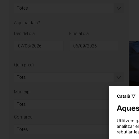
A quina data?
Des del dia
Fins al dia
Data
Data
Quin preu?
Municipi
Català ▽
Aquest
Comarca
Utilitzem g
analitzar e
rebutjar-le