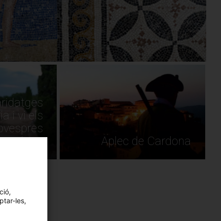
ridatges
ia i vi els
pvespres
Empúries
Aplec de Cardona
ció,
ptar-les,