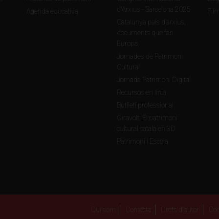
d'Arxius - Barcelona 2025
Agenda educativa
Fil
Catalunya país d’arxius,
documents que fan
Europa
Jornades de Patrimoni
Cultural
Jornada Patrimoni Digital
Recursos en línia
Butlletí professional
Giravolt. El patrimoni
cultural català en 3D
Patrimoni i Escola
Qui som
Contacta
Drets d'autor
Coo