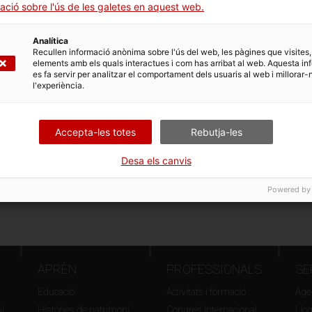
ació sobre l'ús de les galetes en aquest web.
Analítica
Recullen informació anònima sobre l'ús del web, les pàgines que visites,
elements amb els quals interactues i com has arribat al web. Aquesta in
es fa servir per analitzar el comportament dels usuaris al web i millorar-
l'experiència.
Accepta-les totes
Rebutja-les
Desa els canvis
Powered by
APRÈN
PROFESSIONALS
SE
Educació
Activitats i formació
Agen
i
Històries de patrimoni
Congrés Internacional
Llo