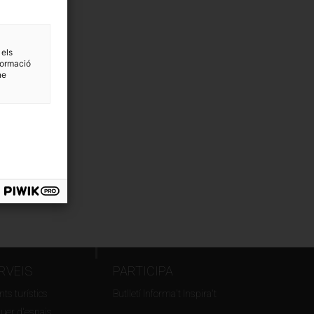
 els
formació
ne
RVEIS
PARTICIPA
ts turístics
Butlletí Informa't Inspira't
guer d'espais