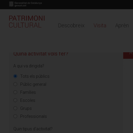
Descobreix
Visita
Aprèn
Buy online
Timeline
Mapa
Vés
PLANIFICA'T
L'AGENDA
al
contingut
A
Quina activitat vols fer?
A qui va dirigida?
Tots els públics
Públic general
Famílies
Escoles
Grups
Professionals
Quin tipus d'activitat?