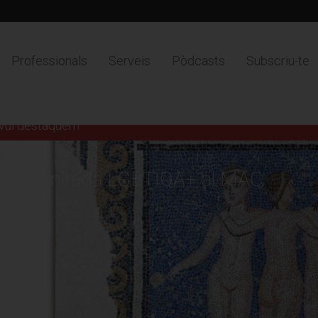
Professionals
Serveis
Pòdcasts
Subscriu-te
vui destaquem
Una mirada LGBTIQA+ al MAC