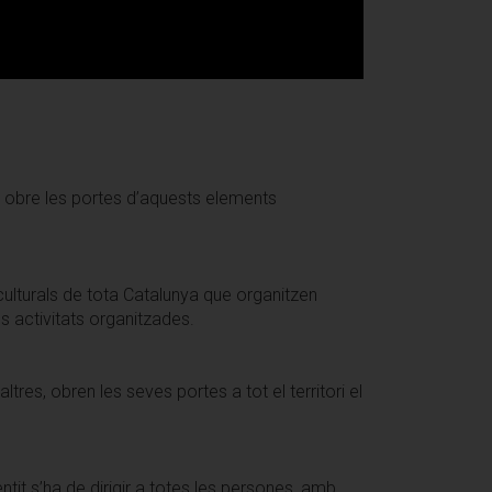
EP obre les portes d’aquests elements
ulturals de tota Catalunya que organitzen
es activitats organitzades.
ltres, obren les seves portes a tot el territori el
tit s’ha de dirigir a totes les persones, amb