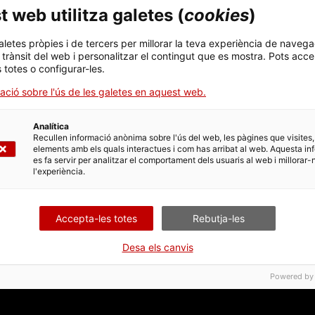
 web utilitza galetes (
cookies
)
aletes pròpies i de tercers per millorar la teva experiència de navega
l trànsit del web i personalitzar el contingut que es mostra. Pots acce
s totes o configurar-les.
ació sobre l'ús de les galetes en aquest web.
Analítica
Recullen informació anònima sobre l'ús del web, les pàgines que visites,
elements amb els quals interactues i com has arribat al web. Aquesta in
es fa servir per analitzar el comportament dels usuaris al web i millorar-
l'experiència.
Accepta-les totes
Rebutja-les
Desa els canvis
Powered by