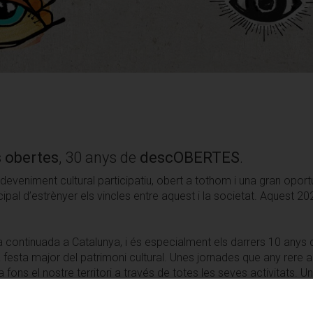
 obertes
, 30 anys de
desc
OBERTES
.
eniment cultural participatiu, obert a tothom i una gran oportuni
incipal d’estrènyer els vincles entre aquest i la societat. Aques
a continuada a Catalunya, i és especialment els darrers 10 anys
festa major del patrimoni cultural. Unes jornades que any rere an
ons el nostre territori a través de totes les seves activitats. Un