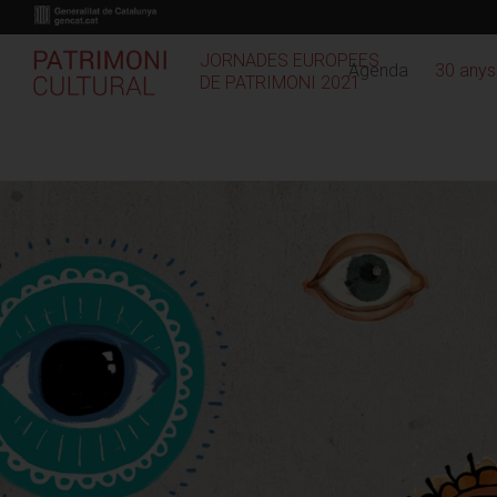
Vés
al
contingut
JORNADES EUROPEES
Agenda
30 anys
DE PATRIMONI 2021