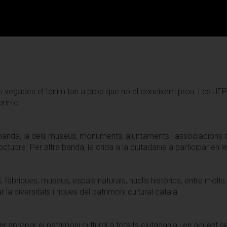
moltes vegades el tenim tan a prop que no el coneixem prou. Les J
rir-lo.
a banda, la dels museus, monuments, ajuntaments i associacions c
tubre. Per altra banda, la crida a la ciutadania a participar en l
 fàbriques, museus, espais naturals, nuclis històrics, entre molts a
 diversitats i riques del patrimoni cultural català.
apropar el patrimoni cultural a tota la ciutadania i en aquest sen