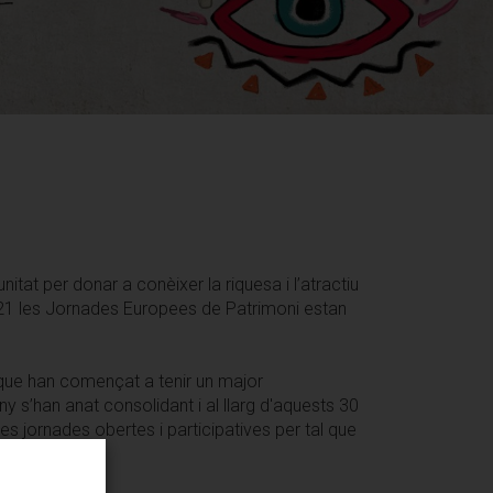
tat per donar a conèixer la riquesa i l’atractiu
t 2021 les Jornades Europees de Patrimoni estan
 que han començat a tenir un major
y s’han anat consolidant i al llarg d'aquests 30
es jornades obertes i participatives per tal que