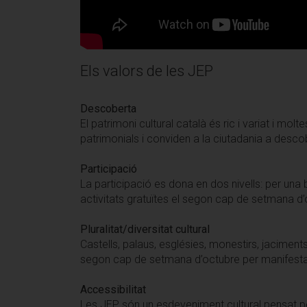
Els valors de les JEP
Descoberta
El patrimoni cultural català és ric i variat i 
patrimonials i conviden a la ciutadania a descob
Participació
La participació es dona en dos nivells: per un
activitats gratuïtes el segon cap de setmana d’oc
Pluralitat/diversitat cultural
Castells, palaus, esglésies, monestirs, jaciments,
segon cap de setmana d’octubre per manifestar la
Accessibilitat
Les JEP són un esdeveniment cultural pensat per 