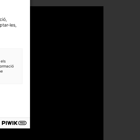
ció,
ptar-les,
 els
formació
ne