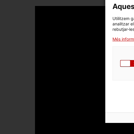
Aquest
Utilitzem g
analitzar e
rebutjar-le
Més inform