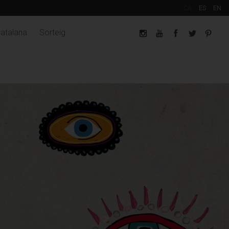
CA
ES
EN
Catalana
Sorteig