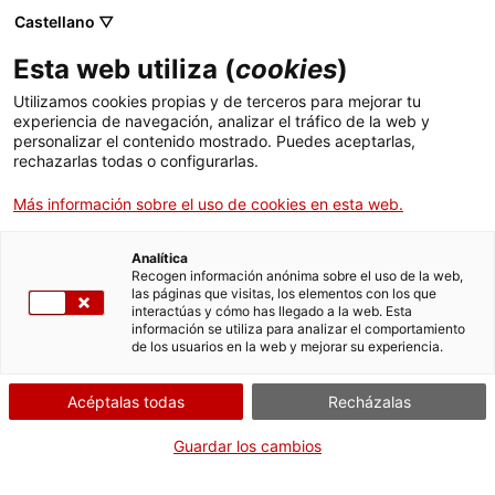
Pasar
CA
ES
EN
Castellano ▽
al
contenido
Esta web utiliza (
cookies
)
principal
Toggl
navig
Utilizamos cookies propias y de terceros para mejorar tu
experiencia de navegación, analizar el tráfico de la web y
CANÓNICA
DE SANTA MARÍA DE VILABERTRAN
personalizar el contenido mostrado. Puedes aceptarlas,
rechazarlas todas o configurarlas.
Canónica de Santa María de Vilabertran
Más información sobre el uso de cookies en esta web.
Analítica
Recogen información anónima sobre el uso de la web,
las páginas que visitas, los elementos con los que
interactúas y cómo has llegado a la web. Esta
información se utiliza para analizar el comportamiento
de los usuarios en la web y mejorar su experiencia.
Acéptalas todas
Recházalas
Guardar los cambios