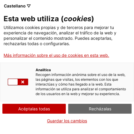
Pasar
CA
ES
EN
Castellano ▽
al
contenido
Esta web utiliza (
cookies
)
principal
Toggl
navig
Utilizamos cookies propias y de terceros para mejorar tu
experiencia de navegación, analizar el tráfico de la web y
personalizar el contenido mostrado. Puedes aceptarlas,
Archivo Comarcal del Vallès Oriental
rechazarlas todas o configurarlas.
(ACVO)
Más información sobre el uso de cookies en esta web.
Analítica
Recogen información anónima sobre el uso de la web,
las páginas que visitas, los elementos con los que
interactúas y cómo has llegado a la web. Esta
información se utiliza para analizar el comportamiento
de los usuarios en la web y mejorar su experiencia.
T
Acéptalas todas
Recházalas
El Archivo Comarcal del Vallès Oriental (ACVO), inaugurado el 30 de
septiembre del 2005, forma parte de la Red de Archivos Comarcales de
Guardar los cambios
la Generalitat de Catalunya y está gestionada conjuntamente por el
Consell Comarcal del Vallès Oriental y por el Ajuntament de Granollers,