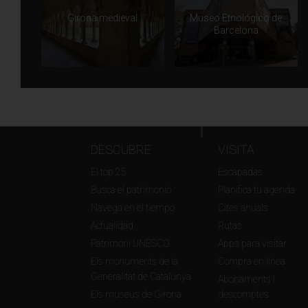
Girona medieval
Museo Etnológico de
Barcelona
DESCUBRE
VISITA
El top 25
Escapadas
Busca el patrimonio
Planifica tu agenda
Navega en el tiempo
Cites anuals
Actualidad
Rutas
Patrimoni UNESCO
Apps para visitar
Els monuments de la
Compra en línea
Generalitat de Catalunya
Abonaments i
Els museus de Girona
descomptes