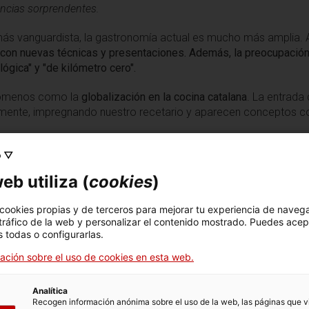
encias sorprendentes.
más vanguardista, la gastronomía actual es mucho más amplia. A
s, con nuevas técnicas y presentaciones. Además, la preocupaci
gica" y "de kilómetro cero".
enómenos como la
globalización en la cocina catalana
. La entrada
emente, impregnando nuestro recetario y aparecen conceptos co
o ▽
Contemporaneidad
eb utiliza (
cookies
)
 cookies propias y de terceros para mejorar tu experiencia de naveg
 tráfico de la web y personalizar el contenido mostrado. Puedes acep
 todas o configurarlas.
ación sobre el uso de cookies en esta web.
Analítica
Recogen información anónima sobre el uso de la web, las páginas que vi