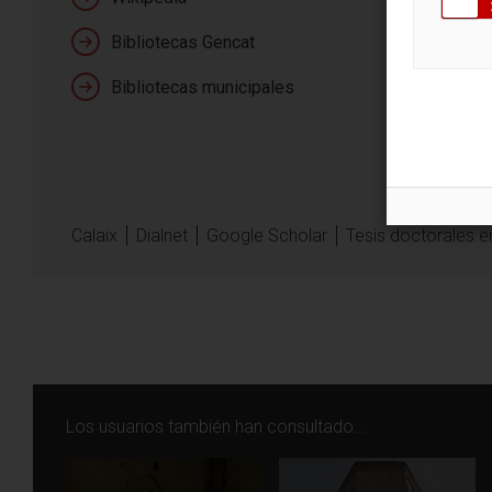
Bibliotecas Gencat
Bibliotecas municipales
Calaix
Dialnet
Google Scholar
Tesis doctorales 
Los usuarios también han consultado...