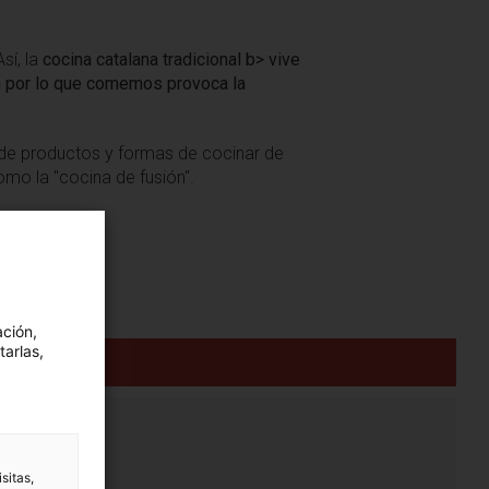
sí, la
cocina catalana tradicional b> vive
ón por lo que comemos provoca la
 de productos y formas de cocinar de
mo la "cocina de fusión".
ación,
tarlas,
sitas,