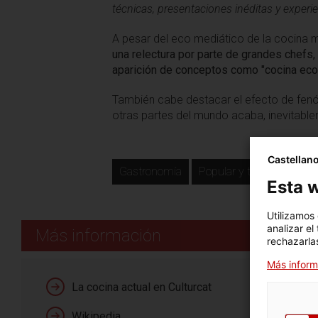
técnicas, presentaciones inéditas y experi
A pesar del eco mediático de la cocina 
una relectura por parte de grandes chef
aparición de conceptos como "cocina ecoló
También cabe destacar el efecto de f
otras partes del mundo acaba, inevitabl
Castellan
Gastronomía
Popular y tradicional
Esta w
Utilizamos
analizar el
Más información
rechazarlas
Más inform
La cocina actual en Culturcat
Wikipedia