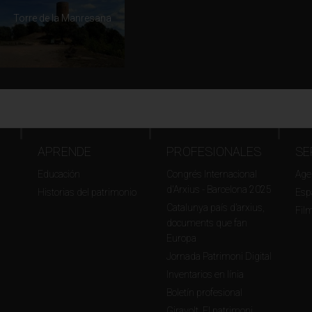
Torre de la Manresana
APRENDE
PROFESIONALES
SE
Educación
Congrés Internacional
Agen
d'Arxius - Barcelona 2025
Historias del patrimonio
Esp
Catalunya país d’arxius,
Fil
documents que fan
Europa
Jornada Patrimoni Digital
Inventarios en línia
Boletín profesional
Giravolt. El patrimoni