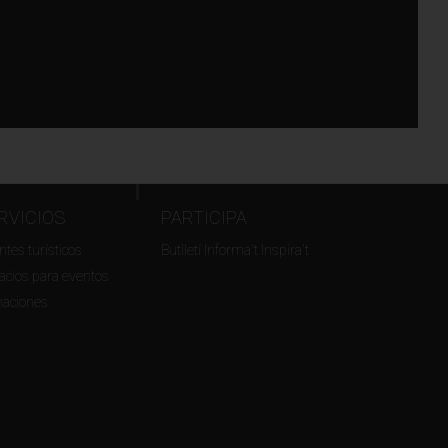
RVICIOS
PARTICIPA
tes turísticos
Butlletí Informa't Inspira't
acios para eventos
maciones