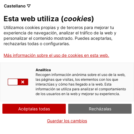
Pasar
CA
ES
EN
Castellano ▽
al
contenido
Esta web utiliza (
cookies
)
principal
Toggl
navig
Utilizamos cookies propias y de terceros para mejorar tu
experiencia de navegación, analizar el tráfico de la web y
personalizar el contenido mostrado. Puedes aceptarlas,
Villa ducal de Montblanc
rechazarlas todas o configurarlas.
La ciudad próspera
Más información sobre el uso de cookies en esta web.
Analítica
Recogen información anónima sobre el uso de la web,
las páginas que visitas, los elementos con los que
interactúas y cómo has llegado a la web. Esta
información se utiliza para analizar el comportamiento
de los usuarios en la web y mejorar su experiencia.
T
Acéptalas todas
Recházalas
Visitar la villa ducal de Montblanc es hacer un recorrido por un
museo
al aire libre
. La ciudad destacó como importante centro comercial
Guardar los cambios
durante la Edad Media y vivió su momento álgido con la creación del
Ducado de Montblanc en 1387
. Este éxito tiene su reflejo en la
riqueza