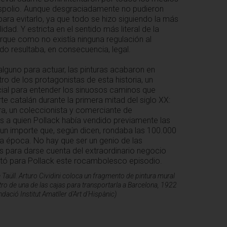
espolio. Aunque desgraciadamente no pudieron
ara evitarlo, ya que todo se hizo siguiendo la más
lidad. Y estricta en el sentido más literal de la
rque como no existía ninguna regulación al
do resultaba, en consecuencia, legal.
lguno para actuar, las pinturas acabaron en
o de los protagonistas de esta historia, un
ial para entender los sinuosos caminos que
rte catalán durante la primera mitad del siglo XX:
ura, un coleccionista y comerciante de
s a quien Pollack había vendido previamente las
 un importe que, según dicen, rondaba las 100.000
a época. No hay que ser un genio de las
 para darse cuenta del extraordinario negocio
ó para Pollack este rocambolesco episodio.
 Taüll. Arturo Cividini coloca un fragmento de pintura mural
ro de una de las cajas para transportarla a Barcelona, 1922
dació Institut Amatller d'Art d'Hispànic)