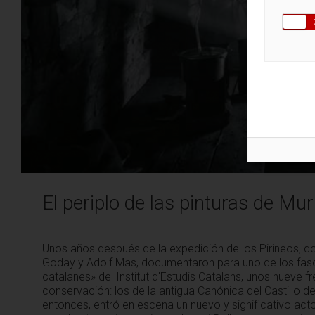
El periplo de las pinturas de Mur
Unos años después de la expedición de los Pirineos, 
Goday y Adolf Mas, documentaron para uno de los fasc
catalanes» del Institut d'Estudis Catalans, unos nueve 
conservación: los de la antigua Canónica del Castillo de 
entonces, entró en escena un nuevo y significativo actor