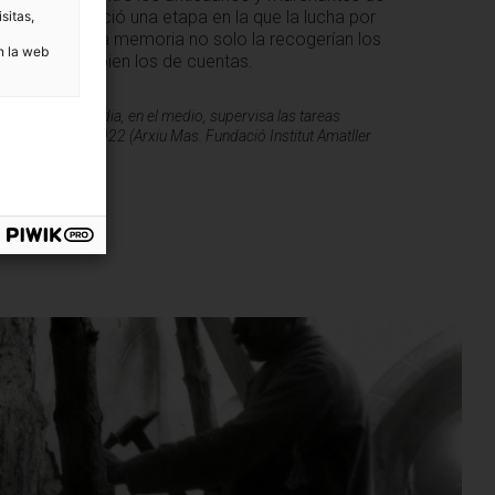
a forma, se inició una etapa en la que la lucha por
sitas,
ión de nuestra memoria no solo la recogerían los
n la web
xto, sino más bien los de cuentas.
Taüll. Emili Gandia, en el medio, supervisa las tareas
los “Arturos”, 1922 (Arxiu Mas. Fundació Institut Amatller
c)