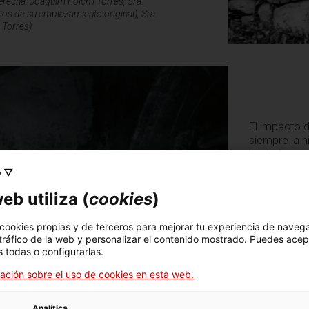
derecha: Joaquim Folch i Torres, Sra.
scos de su emplazamiento original), Sra.
i Torres)
El impacto 
siempre la h
la piedra an
la Mancomun
o ▽
través de la 
eb utiliza (
cookies
)
segundo luga
causado con
 cookies propias y de terceros para mejorar tu experiencia de naveg
Así, el romá
 tráfico de la web y personalizar el contenido mostrado. Puedes acep
resonancia 
 todas o configurarlas.
Dentro, por
ación sobre el uso de cookies en esta web.
identidad ca
porque el éx
equiparable 
Analítica