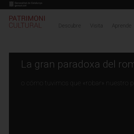
Descubre
Visita
Aprende
Buy online
Timeline
Mapa
Pasar
HISTORIAS
al
contenido
principal
La gran paradoxa del ro
o cómo tuvimos que «robar» nuestro pr