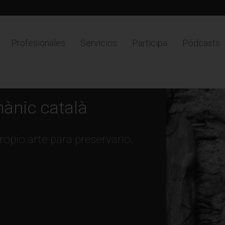
Profesionales
Servicios
Participa
Pòdcasts
mànic català
opio arte para preservarlo.