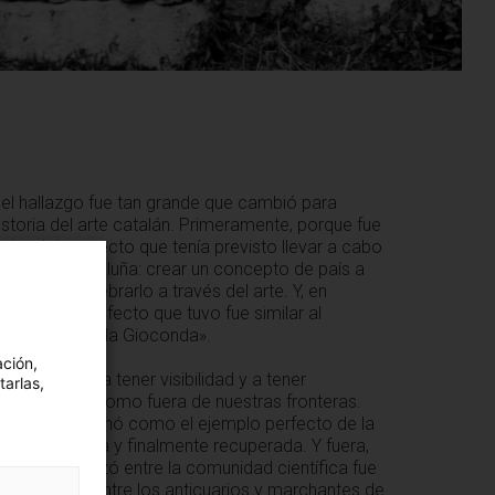
del hallazgo fue tan grande que cambió para
istoria del arte catalán. Primeramente, porque fue
gular del proyecto que tenía previsto llevar a cabo
idad de Cataluña: crear un concepto de país a
cultura y vertebrarlo a través del arte. Y, en
r, porque el efecto que tuvo fue similar al
 el «hurto de la Gioconda».
ación,
nico empezó a tener visibilidad y a tener
tarlas,
tanto dentro como fuera de nuestras fronteras.
que se posicionó como el ejemplo perfecto de la
talana perdida y finalmente recuperada. Y fuera,
ito que alcanzó entre la comunidad científica fue
al adquirido entre los anticuarios y marchantes de