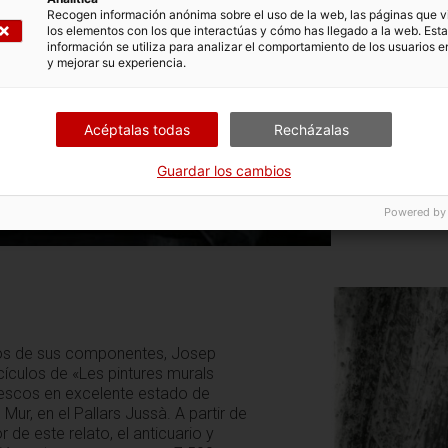
arte. De est
Recogen información anónima sobre el uso de la web, las páginas que vi
los elementos con los que interactúas y cómo has llegado a la web. Esta
la preservac
información se utiliza para analizar el comportamiento de los usuarios e
libros de te
y mejorar su experiencia.
Santa Maria de 
ejecutadas por 
Acéptalas todas
Recházalas
d'Art d'Hispàni
Guardar los cambios
Powered by
dos de sus componentes, Josep
ículos de «Les pintures murals
frescos en excelente estado de
Mur, en el Pallars Jussà. A partir de
 de este relato, el anticuario y