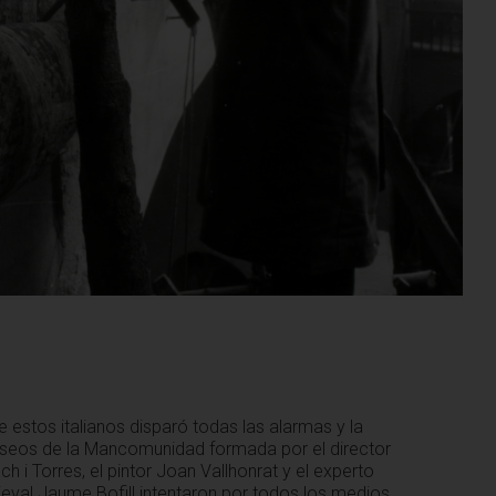
e estos italianos disparó todas las alarmas y la
seos de la Mancomunidad formada por el director
h i Torres, el pintor Joan Vallhonrat y el experto
eval Jaume Bofill intentaron por todos los medios