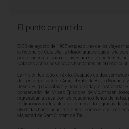
El punto de partida
El 30 de agosto de 1907 empezó uno de los viajes má
la historia de Cataluña: la Misión arqueológica-jurídica
poco sugerente para una aventura sin precedentes, pero 
Catalans abría unos nuevos horizontes en el redescubri
La misión fue todo un éxito. Después de dos semanas de
de Luishon, el valle de Aran, el valle de Boí, la Noguera 
Josep Puig i Cadafalch y Josep Goday; el historiador Gu
conservador del Museo Episcopal de Vic, mosén Josep 
regresaban a casa con los cuadernos llenos de notas,
testimonios irrefutables: las primeras fotografías de al
olvidadas hasta aquel momento, como el conjunto escultó
Majestad de Sant Climent de Taüll.