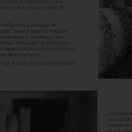
ió pactar su compra por 7.500
quel momento, mosén Farràs. El
 Steffanoni y a su equipo de
ividini. Seguramente los mejores
ca del
strappo
, un método casi
gremial, traspasado de generación
a separación de la película pictórica
 piel del monumento.
 Taüll (Arxiu Mas. Fundació Institut Amatller
La llegada d
Junta de Mu
Joaquim Folc
en arte medi