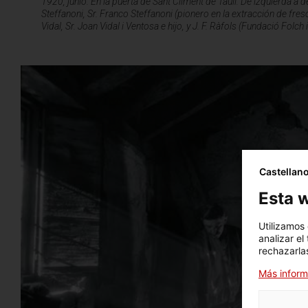
1920, junio. En la puerta de Sant Climent de Taüll. De izquierda a 
Steffanoni, Sr. Franco Steffanoni (pionero en la extracción de fre
Vidal, Sr. Joan Vidal i Ventosa e hijo, y J. F. Ràfols (Fundació Folch 
Castellan
Esta w
Utilizamos
analizar el
rechazarlas
Más inform