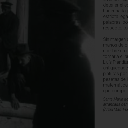
detener el 
hacer nada p
estricta lega
palabras, po
respecto, to
Sin margen a
manos de otr
nombre cruc
tomaría el a
Lluís Plandi
antigüedade
pinturas por
pesetas de l
matemáticas
que comport
Santa Maria de
arrancada dent
(Arxiu Mas. Fun