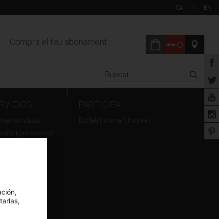
CA
ES
EN
Compra el teu abonament
RVICIOS
PARTICIPA
tes turísticos
Butlletí Informa't Inspira't
acios para eventos
maciones
ación,
tarlas,