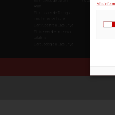
Els museus de Lleida i
Els Ulls de la Història
Más inform
Aran
Els museus de Tarragona
i les Terres de l'Ebre
L'art rupestre a Catalunya
Els tresors dels museus
catalans
L'arqueologia a Catalunya