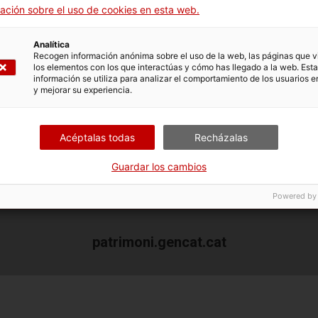
ación sobre el uso de cookies en esta web.
cultural català en 3D
Analítica
Recogen información anónima sobre el uso de la web, las páginas que vi
los elementos con los que interactúas y cómo has llegado a la web. Esta
información se utiliza para analizar el comportamiento de los usuarios e
y mejorar su experiencia.
Acéptalas todas
Recházalas
Guardar los cambios
Quiénes somos
Contacta
Derechos de
Powered by
patrimoni.gencat.cat