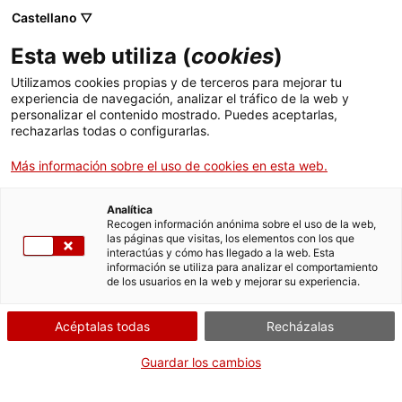
Pasar
CA
ES
EN
Castellano ▽
al
contenido
Esta web utiliza (
cookies
)
principal
Toggl
navig
Utilizamos cookies propias y de terceros para mejorar tu
experiencia de navegación, analizar el tráfico de la web y
Español
translation unavailable for
Arxiu Comarcal de l’Anoia (ACAN)
.
personalizar el contenido mostrado. Puedes aceptarlas,
rechazarlas todas o configurarlas.
Más información sobre el uso de cookies en esta web.
Analítica
Recogen información anónima sobre el uso de la web,
Quiénes somos
las páginas que visitas, los elementos con los que
interactúas y cómo has llegado a la web. Esta
Contacta
información se utiliza para analizar el comportamiento
de los usuarios en la web y mejorar su experiencia.
Derechos de autor
Cookies
Acéptalas todas
Recházalas
Aviso legal y política de privacidad
Guardar los cambios