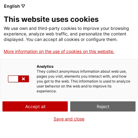
Vés
CA
ES
EN
English ▽
al
contingut
This website uses cookies
Toggl
navig
We use own and third-party cookies to improve your browsing
experience, analyze web traffic, and personalize the content
SUBSCRIU-TE
AL BUTLLETÍ
displayed. You can accept all cookies or configure them.
More information on the use of cookies on this website.
Analytics
They collect anonymous information about web use,
pages you visit, elements you interact with, and how
you got to the web. This information is used to analyze
Informa't. Inspira't
user behavior on the web and to improve its
experience.
Si vols visitar escenaris únics i gaudir de les activitats i novetats
Accept all
Reject
que ofereixen els principals equipaments patrimonials de Catalunya;
si t'agrada conèixer el teu país i reviure la història amb els cinc
sentits, dona't d'alta al butlletí
Informa't. Inspira't
, en el què
Save and close
t'informarem periòdicament de les millors propostes del patrimoni
cultural de Catalunya. Trobaràs moltes idees per inspirar-te!