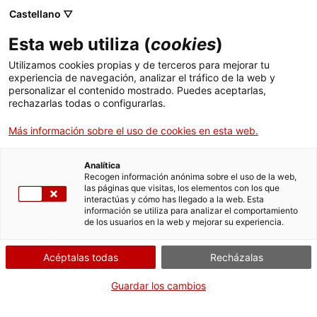
Pasar
CA
ES
EN
Castellano ▽
al
contenido
Esta web utiliza (
cookies
)
principal
Toggl
navig
Utilizamos cookies propias y de terceros para mejorar tu
experiencia de navegación, analizar el tráfico de la web y
SUBSCRIU-TE
AL BUTLLETÍ
personalizar el contenido mostrado. Puedes aceptarlas,
Español
translation unavailable for
Subscriu-te al butlletí
.
rechazarlas todas o configurarlas.
Más información sobre el uso de cookies en esta web.
Analítica
Recogen información anónima sobre el uso de la web,
las páginas que visitas, los elementos con los que
interactúas y cómo has llegado a la web. Esta
Quiénes somos
información se utiliza para analizar el comportamiento
de los usuarios en la web y mejorar su experiencia.
Contacta
Derechos de autor
Acéptalas todas
Recházalas
Cookies
Guardar los cambios
Aviso legal y política de privacidad