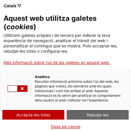
Vés
CA
ES
EN
Català ▽
al
contingut
Aquest web utilitza galetes
Toggl
navig
(
cookies
)
Utilitzem galetes pròpies i de tercers per millorar la teva
Gerri de la Sal
experiència de navegació, analitzar el trànsit del web i
personalitzar el contingut que es mostra. Pots acceptar-les,
Romànic i salines als peus de la Noguera Pallaresa
rebutjar-les totes o configurar-les.
Més informació sobre l'ús de les galetes en aquest web.
Analítica
Recullen informació anònima sobre l'ús del web, les
pàgines que visites, els elements amb els quals
interactues i com has arribat al web. Aquesta
informació es fa servir per analitzar el comportament
T
dels usuaris al web i millorar-ne l'experiència.
Al sud del Pallàrs Sobirà s’ubica
Gerri de la Sal
, una petita vila medieval
Accepta-les totes
Rebutja-les
que encara conserva el recinte tancat i que destaca pel seu patrimoni
industrial i arquitectònic: l’alfolí de la sal i el Monestir de Santa Maria.
Desa els canvis