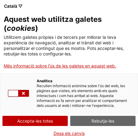
Vés
CA
ES
EN
Català ▽
al
contingut
Aquest web utilitza galetes
Toggl
navig
(
cookies
)
Utilitzem galetes pròpies i de tercers per millorar la teva
La Fira de Teatre al Carrer de Tàrrega
experiència de navegació, analitzar el trànsit del web i
personalitzar el contingut que es mostra. Pots acceptar-les,
Caràcter popular, vocació internacional
rebutjar-les totes o configurar-les.
Més informació sobre l'ús de les galetes en aquest web.
Analítica
Recullen informació anònima sobre l'ús del web, les
pàgines que visites, els elements amb els quals
interactues i com has arribat al web. Aquesta
informació es fa servir per analitzar el comportament
T
dels usuaris al web i millorar-ne l'experiència.
Sense oblidar el seu vincle amb les festes tradicionals i populars, la
Fira
Accepta-les totes
Rebutja-les
de Teatre al Carrer de Tàrrega
ha esdevingut un referent pel seu
compromís amb la innovació escènica i la qualitat, i és avui
un dels
Desa els canvis
més destacats mercats europeus de les arts escèniques
.