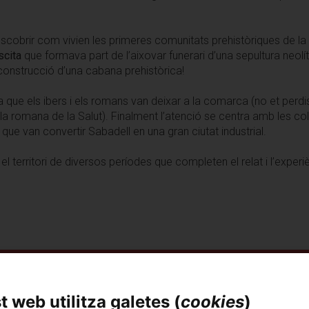
descobrir com vivien les primeres comunitats prehistòriques de l
scita
que formava part de l’aixovar funerari d’una sepultura neolít
reconstrucció d’una cabana prehistòrica!
 que els ibers i els romans van deixar a la comarca (no et perdis
l·la romana de la Salut). Finalment l’atenció se centra amb les c
, que van convertir Sabadell en una gran ciutat industrial.
territori de diversos períodes que completen el relat i l’experièn
 web utilitza galetes (
cookies
)