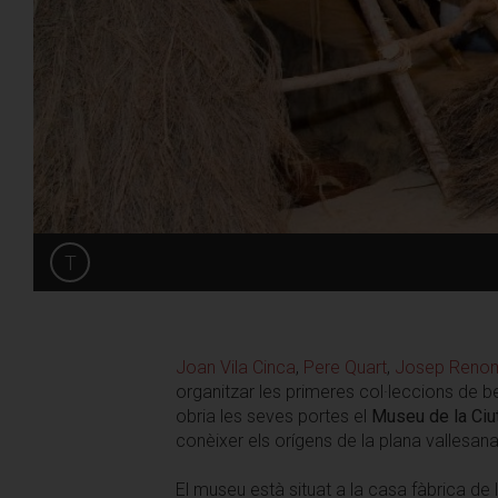
T
Share
Joan Vila Cinca
,
Pere Quart
,
Josep Reno
organitzar les primeres col·leccions de be
obria les seves portes el
Museu de la Ciu
conèixer els orígens de la plana vallesana
El museu està situat a la casa fàbrica de l