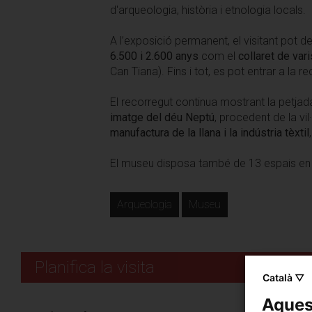
d'arqueologia, història i etnologia locals.
A l’exposició permanent, el visitant pot 
6.500 i 2.600 anys
com el
collaret de vari
Can Tiana). Fins i tot, es pot entrar a la 
El recorregut continua mostrant la petjada
imatge del déu Neptú
, procedent de la vi
manufactura de la llana i la indústria tèxtil
El museu disposa també de 13 espais en el 
Arqueologia
Museu
Planifica la visita
Català ▽
Aquest