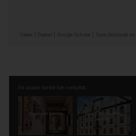
Tancat: 1 i 6 de gen
Calaix
Dialnet
Google Scholar
Tesis doctorals en
Agost: cal consultar 
Preus
Tarifa gratuïta
Els usuaris també han consultat...
Contacte
Carrer de Sant Anton
Museu del Barroc
Arxiu General d'Aran
(AGA)