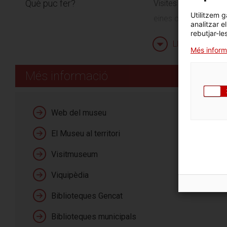
Què puc fer?
Visites guiades i ta
Utilitzem g
eines com a la prehist
analitzar e
bandolers. També ofe
rebutjar-le
Llegeix més
Més inform
Més informació
Serveis
Web del museu
El Museu al territori
Visitmuseum
Viquipèdia
Horaris
De dimarts a dissabte
Biblioteques Gencat
Biblioteques municipals