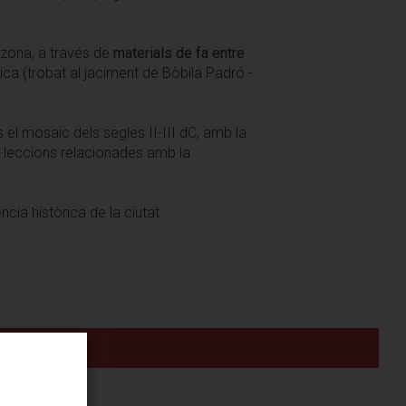
a zona, a través de
materials de fa entre
ica (trobat al jaciment de Bòbila Padró -
 el mosaic dels segles II-III dC, amb la
ol·leccions relacionades amb la
cia històrica de la ciutat.