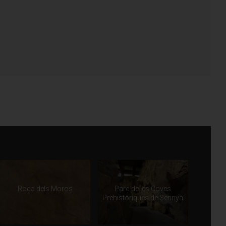
Roca dels Moros
Parc de les Coves
Prehistòriques de Serinyà