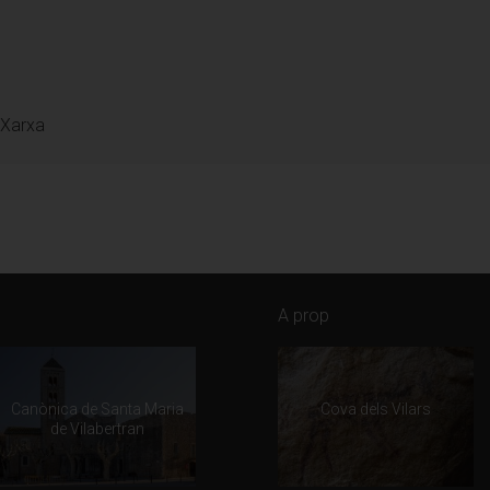
er, Divendres Sant, 1 de maig i 25 i 26 de desembre
 Xarxa
els horaris
A prop
i, 13
Canònica de Santa Maria
Cova dels Vilars
de Vilabertran