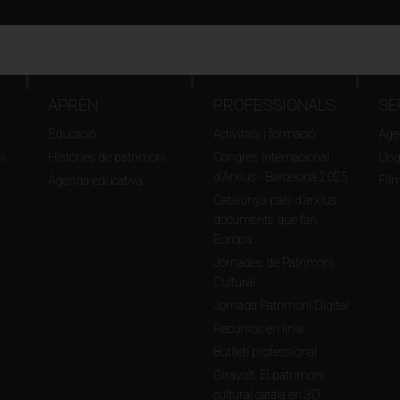
idental)
APRÈN
PROFESSIONALS
SE
Educació
Activitats i formació
Agen
i
Històries de patrimoni
Congrés Internacional
Llo
d'Arxius - Barcelona 2025
Agenda educativa
Fil
Catalunya país d’arxius,
documents que fan
Europa
Jornades de Patrimoni
Cultural
Jornada Patrimoni Digital
Recursos en línia
Butlletí professional
Giravolt. El patrimoni
cultural català en 3D