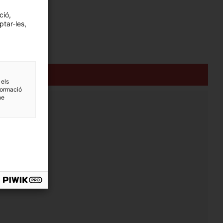
ció,
ptar-les,
 els
formació
ne