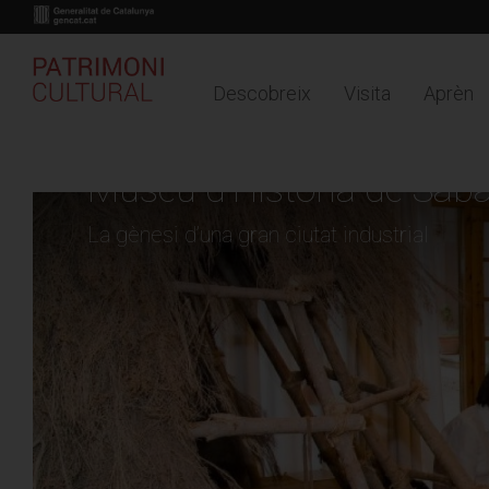
Descobreix
Visita
Aprèn
Buy online
Timeline
Mapa
Vés
al
Museu d’Història de Saba
contingut
La gènesi d’una gran ciutat industrial