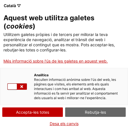
Vés
CA
ES
EN
Català ▽
al
contingut
Aquest web utilitza galetes
Toggl
navig
(
cookies
)
Utilitzem galetes pròpies i de tercers per millorar la teva
Tàrraco
experiència de navegació, analitzar el trànsit del web i
personalitzar el contingut que es mostra. Pots acceptar-les,
De campament militar a ciutat monumental
rebutjar-les totes o configurar-les.
Més informació sobre l'ús de les galetes en aquest web.
Analítica
Recullen informació anònima sobre l'ús del web, les
pàgines que visites, els elements amb els quals
interactues i com has arribat al web. Aquesta
informació es fa servir per analitzar el comportament
T
dels usuaris al web i millorar-ne l'experiència.
Tarragona i el seu entorn conserven vestigis de primer ordre de
Accepta-les totes
Rebutja-les
l’empremta romana a la península Ibèrica. El
conjunt arqueològic de
Tàrraco
va ser declarat
Patrimoni Mundial
l’any 2000: el
Desa els canvis
desenvolupament urbanístic de la ciutat, així com la densitat i la