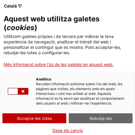
Vés
CA
ES
EN
Català ▽
al
contingut
Aquest web utilitza galetes
Toggl
navig
(
cookies
)
Utilitzem galetes pròpies i de tercers per millorar la teva
Teatre de Tàrraco
experiència de navegació, analitzar el trànsit del web i
personalitzar el contingut que es mostra. Pots acceptar-les,
El primer escenari de la Tàrraco romana
rebutjar-les totes o configurar-les.
Més informació sobre l'ús de les galetes en aquest web.
Analítica
Recullen informació anònima sobre l'ús del web, les
pàgines que visites, els elements amb els quals
interactues i com has arribat al web. Aquesta
informació es fa servir per analitzar el comportament
T
dels usuaris al web i millorar-ne l'experiència.
Situat a la part baixa de la ciutat, a tocar del fòrum i de la zona portuària,
Accepta-les totes
Rebutja-les
el
Teatre romà de Tàrraco
és un dels primers edificis d’espectacles de
la ciutat i un testimoni destacat de la vida cultural en època romana.
Desa els canvis