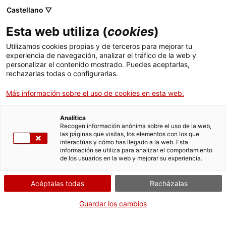
Pasar
CA
ES
EN
Castellano ▽
al
contenido
Esta web utiliza (
cookies
)
principal
Toggl
navig
Utilizamos cookies propias y de terceros para mejorar tu
experiencia de navegación, analizar el tráfico de la web y
personalizar el contenido mostrado. Puedes aceptarlas,
CaixaForum
rechazarlas todas o configurarlas.
Una fábrica modernista al servicio de la cultura
Más información sobre el uso de cookies en esta web.
Analítica
Recogen información anónima sobre el uso de la web,
las páginas que visitas, los elementos con los que
interactúas y cómo has llegado a la web. Esta
información se utiliza para analizar el comportamiento
de los usuarios en la web y mejorar su experiencia.
T
Acéptalas todas
Recházalas
El CaixaForum se ubica en la antigua
fábrica textil Casaramona
de
Montjuïc, especializada en la confección de mantas y toallas. Este
Guardar los cambios
edificio proyectado por
Josep Puig i Cadafalch
es un singular ejemplo
de la
arquitectura modernista industrial
catalana de principios del