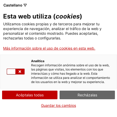
Pasar
CA
ES
EN
Castellano ▽
al
contenido
Esta web utiliza (
cookies
)
principal
Toggl
navig
Utilizamos cookies propias y de terceros para mejorar tu
experiencia de navegación, analizar el tráfico de la web y
personalizar el contenido mostrado. Puedes aceptarlas,
Carles Riba
rechazarlas todas o configurarlas.
El poeta humanista
Más información sobre el uso de cookies en esta web.
Analítica
Recogen información anónima sobre el uso de la web,
las páginas que visitas, los elementos con los que
interactúas y cómo has llegado a la web. Esta
información se utiliza para analizar el comportamiento
de los usuarios en la web y mejorar su experiencia.
T
Acéptalas todas
Recházalas
“Hombre de letras” es un atributo que encaja perfectamente con Carles
Riba i Bracons (1893-1959). Y es que fue poeta, crítico, narrador y
Guardar los cambios
traductor, además de académico.