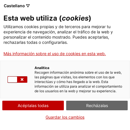
Pasar
CA
ES
EN
Castellano ▽
al
contenido
Esta web utiliza (
cookies
)
principal
Toggl
navig
Utilizamos cookies propias y de terceros para mejorar tu
experiencia de navegación, analizar el tráfico de la web y
personalizar el contenido mostrado. Puedes aceptarlas,
Espacios de la Batalla del Ebro
rechazarlas todas o configurarlas.
Parajes contra el olvido
Más información sobre el uso de cookies en esta web.
Analítica
Recogen información anónima sobre el uso de la web,
las páginas que visitas, los elementos con los que
interactúas y cómo has llegado a la web. Esta
información se utiliza para analizar el comportamiento
de los usuarios en la web y mejorar su experiencia.
T
Acéptalas todas
Recházalas
A finales de la Guerra Civil española, la
Batalla del Ebro
fue el punto de
inflexión del conflicto al propiciar la pérdida de Cataluña por parte
Guardar los cambios
republicana. Un intenso combate que se desarrolló en las comarcas de
Matarraña, La Ribera d'Ebre, El Baix Ebre y La Terra Alta
.