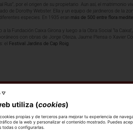
us”, por el origen de su propietario. Aun así, el matrimonio vi
legado de Dorothy Webster. Ella y un equipo de jardineros de la z
diferentes especies. En 1935 eran
más de 500 entre flora mediter
 a la Fundación Caixa Girona y luego a la Obra Social “la Caixa”,
oráneos con obras de Jorge Oteiza, Jaume Plensa o Xavier Cor
s: el
Festival Jardins de Cap Roig.
o ▽
eb utiliza (
cookies
)
jardín botánico acércate al castillo. Podrás ver
 cookies propias y de terceros para mejorar tu experiencia de naveg
óticos y antiguos aprovechados para la
 tráfico de la web y personalizar el contenido mostrado. Puedes acep
a también de las vistas privilegiadas a la cala d’en
 todas o configurarlas.