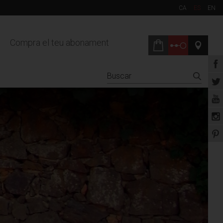
CA
ES
EN
Compra el teu abonament