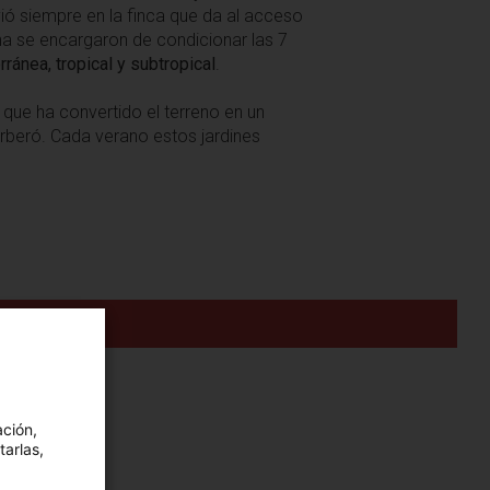
vió siempre en la finca que da al acceso
ona se encargaron de condicionar las 7
ránea, tropical y subtropical
.
 que ha convertido el terreno en un
beró. Cada verano estos jardines
ación,
tarlas,