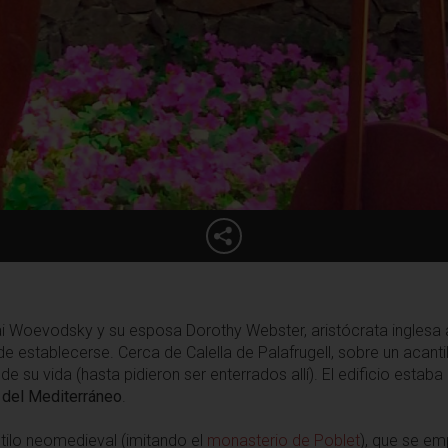
olai Woevodsky y su esposa Dorothy Webster, aristócrata inglesa
e establecerse. Cerca de Calella de Palafrugell, sobre un acant
to de su vida (hasta pidieron ser enterrados allí). El edificio estab
 del Mediterráneo
.
stilo neomedieval (imitando el
monasterio de Poblet
), que se e