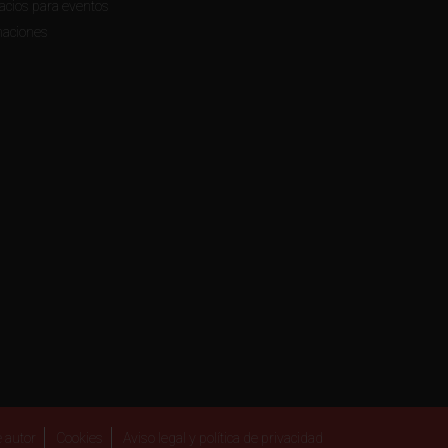
acios para eventos
per3, periodistas, profesores y universitarios con
maciones
 autor
Cookies
Aviso legal y política de privacidad