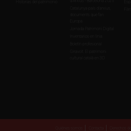
d'Arxius - Barcelona 2025
Historias del patrimonio
Esp
 centros escolares, titulares del Carnet Jove, socios del Club Su
Catalunya país d’arxius,
Fil
documents que fan
Europa
Jornada Patrimoni Digital
Inventarios en línia
Boletín profesional
rtir de 16 años): 2 €
Giravolt. El patrimoni
k: 1 €
cultural català en 3D
Quiénes somos
Contacta
Derechos de