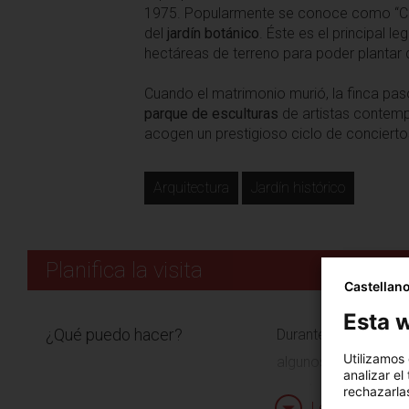
1975. Popularmente se conoce como “Cal R
del
jardín botánico
. Éste es el principal 
hectáreas de terreno para poder plantar 
Cuando el matrimonio murió, la finca paso
parque de esculturas
de artistas contemp
acogen un prestigioso ciclo de concierto
Arquitectura
Jardín histórico
Planifica la visita
Castellan
Esta w
¿Qué puedo hacer?
Durante la visita al 
Utilizamos
algunos elementos g
analizar el
construcción. Disfrut
rechazarlas
Leer más