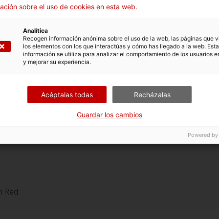
nde Dorothy Webster bajaba a nadar y tomar el
ación sobre el uso de cookies en esta web.
valido el sobrenombre de “Bañera de la Rusa”.
Analítica
Recogen información anónima sobre el uso de la web, las páginas que vi
los elementos con los que interactúas y cómo has llegado a la web. Esta
información se utiliza para analizar el comportamiento de los usuarios e
y mejorar su experiencia.
Acéptalas todas
Recházalas
Guardar los cambios
Powered by
, de 10 a 20 h.
de 10 a 18 h.
ados y domingos, de 10 a 18 h.
en Red
 cerrado a partir de las 16 h.