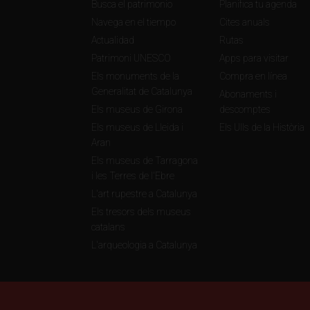
Busca el patrimonio
Planifica tu agenda
personas), colegios y
Navega en el tiempo
Cites anuals
Carnet Jove.
Actualidad
Rutas
Patrimoni UNESCO
Apps para visitar
Visitas guiadas
Els monuments de la
Compra en línea
Generalitat de Catalunya
Colegios: 25 €
Abonaments i
Els museus de Girona
descomptes
Público general (a pa
Els museus de Lleida i
Els Ulls de la Història
Clientes de CaixaBan
Aran
Els museus de Tarragona
i les Terres de l'Ebre
L'art rupestre a Catalunya
Els tresors dels museus
catalans
L'arqueologia a Catalunya
Contacto
Camí del Rus, s/n