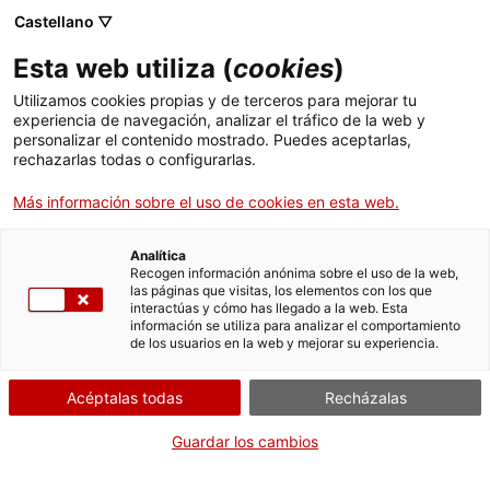
Pasar
CA
ES
EN
Castellano ▽
al
contenido
Esta web utiliza (
cookies
)
principal
Toggl
navig
Utilizamos cookies propias y de terceros para mejorar tu
experiencia de navegación, analizar el tráfico de la web y
personalizar el contenido mostrado. Puedes aceptarlas,
Museo Frederic Marès
rechazarlas todas o configurarlas.
Toda una vida dedicada al coleccionismo
Más información sobre el uso de cookies en esta web.
Analítica
Recogen información anónima sobre el uso de la web,
las páginas que visitas, los elementos con los que
interactúas y cómo has llegado a la web. Esta
información se utiliza para analizar el comportamiento
de los usuarios en la web y mejorar su experiencia.
T
Acéptalas todas
Recházalas
Frederic Marès, además de ser escultor, sintió desde muy joven la
pasión por el coleccionismo. A lo largo de más de 80 años reunió un
Guardar los cambios
gran número de obras de arte (especialmente escultura) y más de
50.000 objetos. En 1944 dio sus colecciones a la ciudad de Barcelona