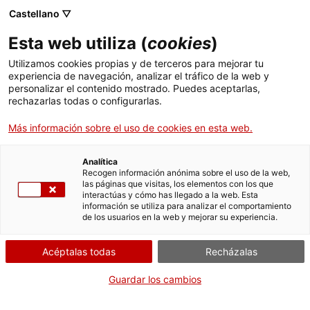
Pasar
CA
ES
EN
Castellano ▽
al
contenido
Esta web utiliza (
cookies
)
principal
Toggl
navig
Utilizamos cookies propias y de terceros para mejorar tu
experiencia de navegación, analizar el tráfico de la web y
personalizar el contenido mostrado. Puedes aceptarlas,
Palacio de la Generalitat
rechazarlas todas o configurarlas.
De casa medieval a sede del gobierno
Más información sobre el uso de cookies en esta web.
Analítica
Recogen información anónima sobre el uso de la web,
las páginas que visitas, los elementos con los que
interactúas y cómo has llegado a la web. Esta
información se utiliza para analizar el comportamiento
de los usuarios en la web y mejorar su experiencia.
T
Acéptalas todas
Recházalas
El Palacio de la Generalitat, situado en el barrio gótico de Barcelona, es
uno de los pocos edificios de
origen medieval
en Europa que se
Guardar los cambios
mantiene como sede del gobierno y de la institución que lo construyó.