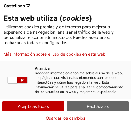
Pasar
CA
ES
EN
Castellano ▽
al
contenido
Esta web utiliza (
cookies
)
principal
Toggl
navig
Utilizamos cookies propias y de terceros para mejorar tu
experiencia de navegación, analizar el tráfico de la web y
ACTUALIDAD
personalizar el contenido mostrado. Puedes aceptarlas,
Español
translation unavailable for
El Museu d’Història de Catalunya i la
rechazarlas todas o configurarlas.
Universitat de Barcelona inauguren l’exposició 'Crim i delicte'
.
Más información sobre el uso de cookies en esta web.
Analítica
Recogen información anónima sobre el uso de la web,
las páginas que visitas, los elementos con los que
interactúas y cómo has llegado a la web. Esta
información se utiliza para analizar el comportamiento
Quiénes somos
de los usuarios en la web y mejorar su experiencia.
Contacta
Acéptalas todas
Recházalas
Derechos de autor
Cookies
Guardar los cambios
Aviso legal y política de privacidad