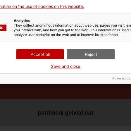
cultural català en 3D
ation on the use of cookies on this website.
Analytics
They collect anonymous information about web use, pages you visit, e
you interact with, and how you got to the web. This information is used 
analyze user behavior on the web and to improve its experience.
Accept all
Reject
Save and close
Powered by
patrimoni.gencat.cat