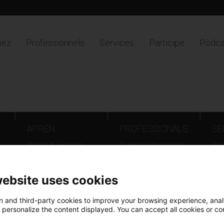
nez
Professionnels
Services
Participe
Pòdca
resme
.
APRÈN
PROFESSIONALS
SE
Stories du Heritage
Congrés Internacional
Agen
d'Arxius - Barcelona 2025
Loc
Catalunya país d’arxius,
Tou
website uses cookies
documents que fan
Europa
 and third-party cookies to improve your browsing experience, ana
Jornada Patrimoni Digital
d personalize the content displayed. You can accept all cookies or co
Giravolt. El patrimoni