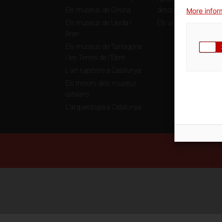
Els museus de Girona
descomptes
More inform
Els museus de Lleida i
Els ulls de la història
Aran
Els museus de Tarragona
i les Terres de l'Ebre
L'art rupestre a Catalunya
Els tresors dels museus
catalans
L'arqueologia a Catalunya