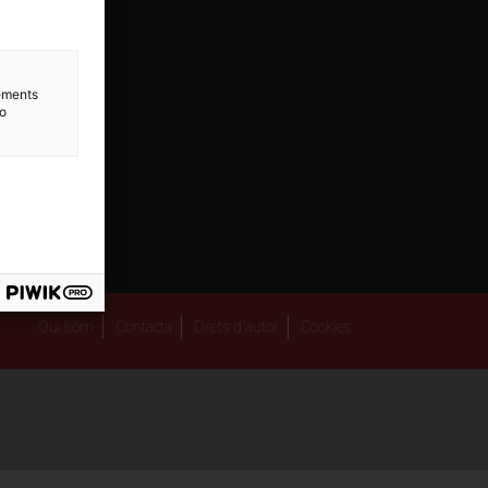
lements
to
Qui som
Contacta
Drets d'autor
Cookies