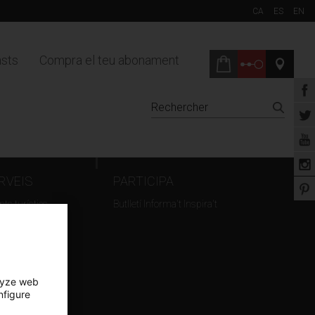
CA
ES
EN
sts
Compra el teu abonament
RVEIS
PARTICIPA
ts turístics
Butlletí Informa't Inspira't
ation d'espaces
rnage
lyze web
nfigure