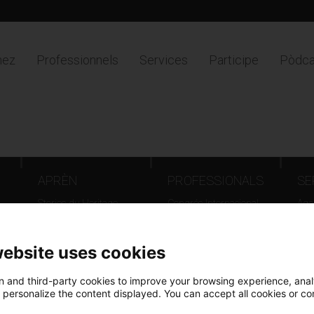
nez
Professionnels
Services
Participe
Pòdca
tradició marinera
.
APRÈN
PROFESSIONALS
SE
Stories du Heritage
Congrés Internacional
Agen
d'Arxius - Barcelona 2025
Loc
Catalunya país d’arxius,
Tou
website uses cookies
documents que fan
Europa
 and third-party cookies to improve your browsing experience, ana
Jornada Patrimoni Digital
d personalize the content displayed. You can accept all cookies or co
Giravolt. El patrimoni