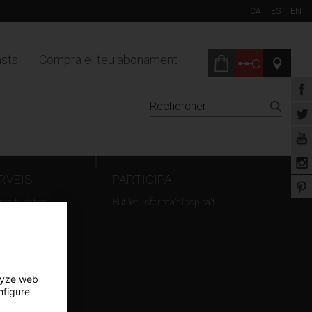
CA
ES
EN
sts
Compra el teu abonament
RVEIS
PARTICIPA
ts turístics
Butlletí Informa't Inspira't
ation d'espaces
rnage
lyze web
nfigure