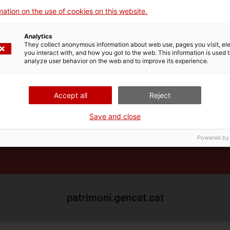
cultural català en 3D
ation on the use of cookies on this website.
Analytics
They collect anonymous information about web use, pages you visit, e
you interact with, and how you got to the web. This information is used 
analyze user behavior on the web and to improve its experience.
Accept all
Reject
Save and close
Powered by
patrimoni.gencat.cat