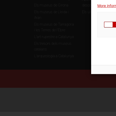
Els museus de Girona
descomptes
More inform
Els museus de Lleida i
Els ulls de la història
Aran
Els museus de Tarragona
i les Terres de l'Ebre
L'art rupestre a Catalunya
Els tresors dels museus
catalans
L'arqueologia a Catalunya