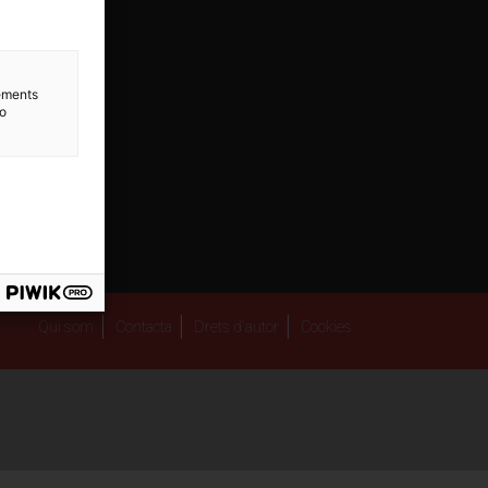
lements
to
Qui som
Contacta
Drets d'autor
Cookies