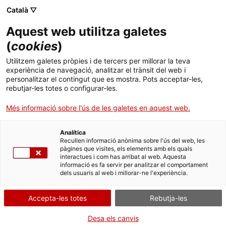
Vés
CA
ES
EN
Català ▽
al
contingut
Aquest web utilitza galetes
Toggl
navig
(
cookies
)
Utilitzem galetes pròpies i de tercers per millorar la teva
Arxiu Nacional de Catalunya
experiència de navegació, analitzar el trànsit del web i
personalitzar el contingut que es mostra. Pots acceptar-les,
Custodiant el patrimoni documental català
rebutjar-les totes o configurar-les.
Més informació sobre l'ús de les galetes en aquest web.
Analítica
Recullen informació anònima sobre l'ús del web, les
pàgines que visites, els elements amb els quals
interactues i com has arribat al web. Aquesta
informació es fa servir per analitzar el comportament
T
dels usuaris al web i millorar-ne l'experiència.
Des d'un manuscrit del segle X, a les Actes del Consell de Govern de la
Accepta-les totes
Rebutja-les
Generalitat republicana, passant pels
arxius i fons personals de noms
il·lustres
de la societat catalana dels segles XIX i XX com Francesc
Desa els canvis
Macià, Prat de la Riba, Eugeni d'Ors o Carles Riba. Des del 1980 l'
Arxiu