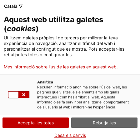
Vés
CA
ES
EN
Català ▽
al
contingut
Aquest web utilitza galetes
Toggl
navig
(
cookies
)
Utilitzem galetes pròpies i de tercers per millorar la teva
Museu de la colònia Vidal
experiència de navegació, analitzar el trànsit del web i
personalitzar el contingut que es mostra. Pots acceptar-les,
Revivint la vida en una colònia tèxtil
rebutjar-les totes o configurar-les.
Més informació sobre l'ús de les galetes en aquest web.
Analítica
Recullen informació anònima sobre l'ús del web, les
pàgines que visites, els elements amb els quals
interactues i com has arribat al web. Aquesta
informació es fa servir per analitzar el comportament
T
dels usuaris al web i millorar-ne l'experiència.
Passejant pel
Museu de la Colònia Vidal de Puig-reig
podem conèixer
Accepta-les totes
Rebutja-les
com eren la vida i el treball en una colònia tèxtil catalana de principis del
segle XX. Espais com l’escola, la fàbrica o els habitatges són
Desa els canvis
testimonis de la
Revolució Industrial a Catalunya
.