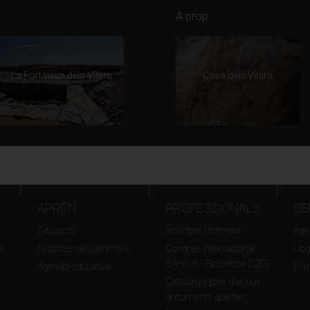
A prop
La Fortalesa dels Vilars
Cova dels Vilars
APRÈN
PROFESSIONALS
SE
Educació
Activitats i formació
Agen
i
Històries de patrimoni
Congrés Internacional
Llo
d'Arxius - Barcelona 2025
Agenda educativa
Fil
Catalunya país d’arxius,
documents que fan