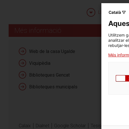
Llegeix més
Català ▽
Aquest
Més informació
Utilitzem g
analitzar e
rebutjar-le
Contacte
Casa Ugalde
Web de la casa Ugalde
Més inform
Carrer de la Torreno
Viquipèdia
08393 Caldes d'Estr
Biblioteques Gencat
Tel. (+34) 9340179
Biblioteques municipals
Calaix
Dialnet
Google Scholar
Tesis doctorals en