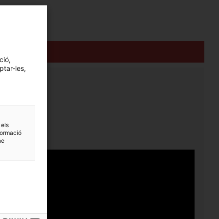
ció,
ptar-les,
oderch.
 els
formació
ne