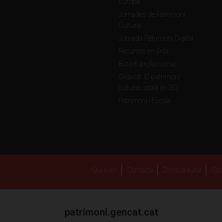
Europa
Jornades de Patrimoni
Cultural
Jornada Patrimoni Digital
Recursos en línia
Butlletí professional
Giravolt. El patrimoni
cultural català en 3D
Patrimoni i Escola
Qui som
Contacta
Drets d'autor
Coo
patrimoni.gencat.cat