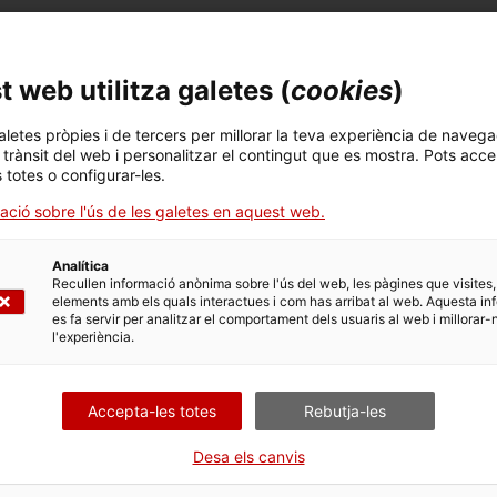
 web utilitza galetes (
cookies
)
aletes pròpies i de tercers per millorar la teva experiència de navega
l trànsit del web i personalitzar el contingut que es mostra. Pots acce
s totes o configurar-les.
Històries del patrimoni
ació sobre l'ús de les galetes en aquest web.
va, 16
Entre la natura
ac (Barcelona)
Analítica
Visitem l’exterior de l’obra de C
Recullen informació anònima sobre l'ús del web, les pàgines que visites,
00
Veure localització
elements amb els quals interactues i com has arribat al web. Aquesta in
es fa servir per analitzar el comportament dels usuaris al web i millorar-
l'experiència.
Accepta-les totes
Rebutja-les
Desa els canvis
 Xarxa