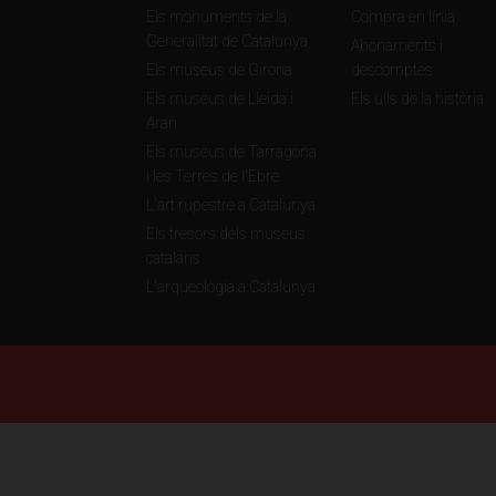
Els monuments de la
Compra en línia
Generalitat de Catalunya
Abonaments i
Els museus de Girona
descomptes
Els museus de Lleida i
Els ulls de la història
Aran
Els museus de Tarragona
i les Terres de l'Ebre
L'art rupestre a Catalunya
Els tresors dels museus
catalans
L'arqueologia a Catalunya