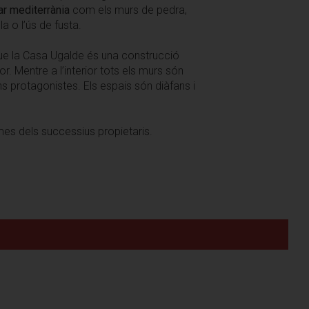
lar mediterrània
com els murs de pedra,
a o l’ús de fusta.
que la Casa Ugalde és una construcció
ior. Mentre a l’interior tots els murs són
ns protagonistes. Els espais són diàfans i
ormes dels successius propietaris.