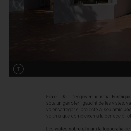
T
Share
Era el 1951 i l’enginyer industrial
Eustaqui
sota un garrofer i gaudint de les vistes, v
va encarregar el projecte al seu amic
Jos
volums que compleixen a la perfecció l’obje
Les
vistes sobre el mar i la topografia
de 