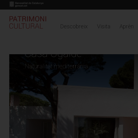
Descobreix
Visita
Aprèn
Buy online
Timeline
Mapa
Vés
al
Casa Ugalde
contingut
Naturalitat mediterrània