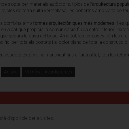
mbé s’opta per materials autòctons, típics de
l’arquitectura popu
rajoles de terra cuita vermellosa, les cobertes amb volta de teul
a es combina amb
formes arquitectòniques més modernes
. I és 
om en alçat que propicia la comunicació fluïda entre interior i exter
ni que separa la casa del bosc. Amb tot, les terrasses són les gra
edifici per tots els costats i al color blanc de tota la construcció.
seu aspecte extern s’ha mantingut fins a l’actualitat, tot i les ref
Artístic
Memòria i Avantguardes
tà disponible per a visites.