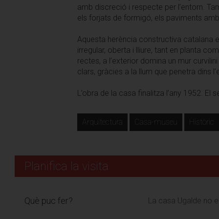
amb discreció i respecte per l’entorn. Ta
els forjats de formigó, els paviments amb 
Aquesta herència constructiva catalan
irregular, oberta i lliure, tant en planta c
rectes, a l’exterior domina un mur curvili
clars, gràcies a la llum que penetra dins l’
L’obra de la casa finalitza l’any 1952. El 
Arquitectura
Casa-museu
Històric
Planifica la visita
Què puc fer?
La casa Ugalde no es