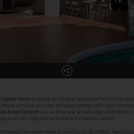
Descarregar fotos
o Ugalde Urosa
acabava de comprar una parcel·la boscosa davan
a decidir construir una casa en aquell paratge idíl·lic que li perm
ep Antoni Coderch
que va dissenyar un habitatge unifamiliar de d
ctiu inicial: s’integren perfectament a l’entorn natural.
l’emplaçament determinen la construcció de l’edifici. Aquest bu