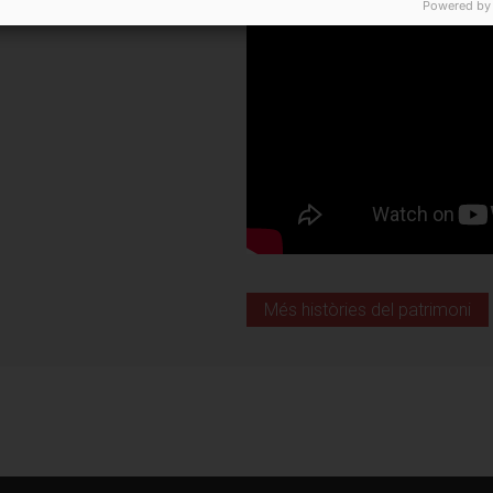
Powered by
Més històries del patrimoni