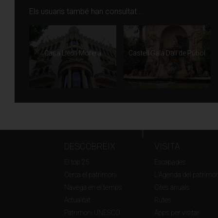
Els usuaris també han consultat...
Casa Lleó i Morera
Castell Gala Dalí de Púbol
DESCOBREIX
VISITA
El top 25
Escapades
Cerca el patrimoni
L'Agenda del patrimon
Navega en el temps
Cites anuals
Actualitat
Rutes
Patrimoni UNESCO
Apps per visitar