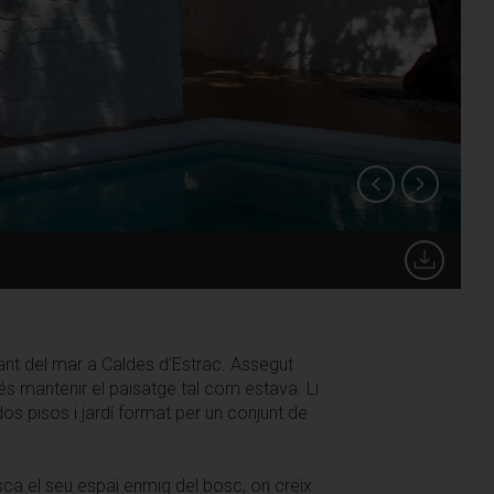
t del mar a Caldes d’Estrac. Assegut
etés mantenir el paisatge tal com estava. Li
os pisos i jardí format per un conjunt de
sca el seu espai enmig del bosc, on creix