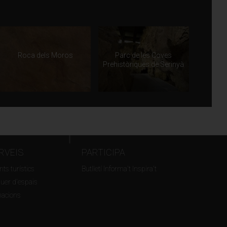
Roca dels Moros
Parc de les Coves
Prehistòriques de Serinyà
RVEIS
PARTICIPA
ts turístics
Butlletí Informa't Inspira't
guer d'espais
macions