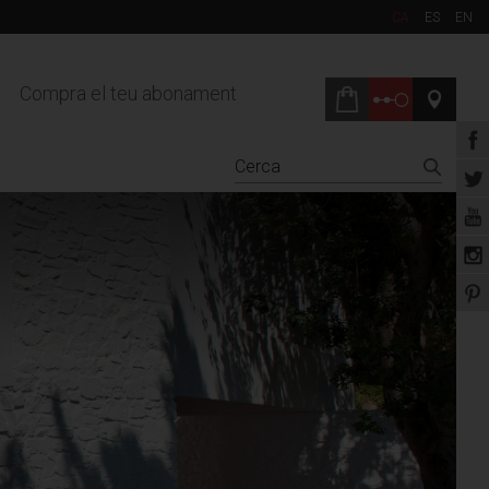
CA
ES
EN
Compra el teu abonament