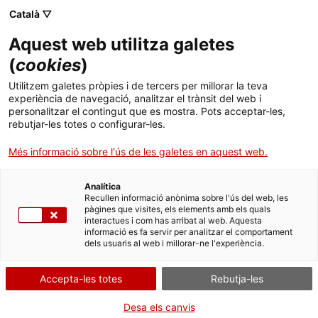
Vés
CA
ES
EN
Català ▽
al
contingut
Aquest web utilitza galetes
Toggl
navig
(
cookies
)
Utilitzem galetes pròpies i de tercers per millorar la teva
Col·legiata de Sant Pere d'Àger
experiència de navegació, analitzar el trànsit del web i
personalitzar el contingut que es mostra. Pots acceptar-les,
Senyors i clergues al servei de la conquesta cristiana
rebutjar-les totes o configurar-les.
Més informació sobre l'ús de les galetes en aquest web.
Analítica
Recullen informació anònima sobre l'ús del web, les
pàgines que visites, els elements amb els quals
interactues i com has arribat al web. Aquesta
informació es fa servir per analitzar el comportament
dels usuaris al web i millorar-ne l'experiència.
Enmig de la vall d’
Àger
s’alça l’antiga
canònica de Sant Pere
, un dels
Accepta-les totes
Rebutja-les
conjunts més importants del
romànic català
. Envoltades per una
muralla i situades en un punt estratègic que domina tota la vall, les
Desa els canvis
seves pedres porten escrita una part de la història de la
conquesta