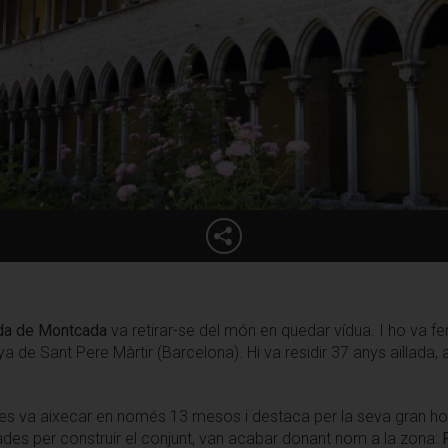
da de Montcada
va retirar-se del món en quedar vídua. I ho va fe
a de Sant Pere Màrtir (Barcelona). Hi va residir 37 anys aïllada
es va aixecar en només 13 mesos i destaca per la seva gran hom
itzades per construir el conjunt, van acabar donant nom a la zona: