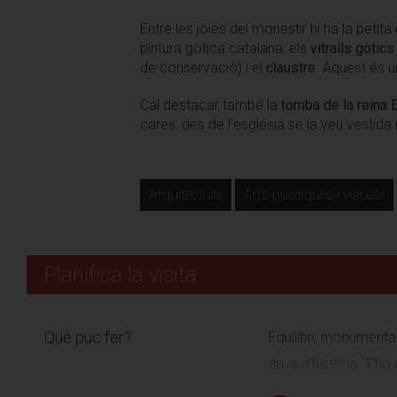
Entre les joies del monestir hi ha la petita
pintura gòtica catalana; els
vitralls gòtics
de conservació) i el
claustre
. Aquest és 
Cal destacar també la
tomba de la reina 
cares: des de l’església se la veu vestida
Arquitectura
Arts plàstiques i visuals
Planifica la visita
Què puc fer?
Equilibri, monumental
anys d’història. T’ho