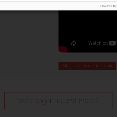
Powered by
Veure localització
es
, 9
Més històries del patrimoni
4
Vols llogar aquest espai?