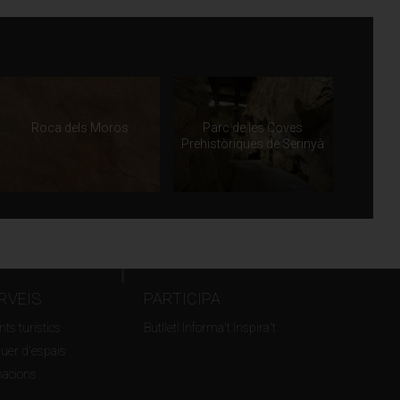
Roca dels Moros
Parc de les Coves
Prehistòriques de Serinyà
RVEIS
PARTICIPA
ts turístics
Butlletí Informa't Inspira't
guer d'espais
macions