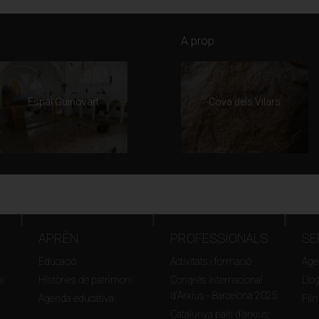
A prop
Espai Guinovart
Cova dels Vilars
APRÈN
PROFESSIONALS
SE
Educació
Activitats i formació
Agen
i
Històries de patrimoni
Congrés Internacional
Llo
d'Arxius - Barcelona 2025
Agenda educativa
Fil
Catalunya país d’arxius,