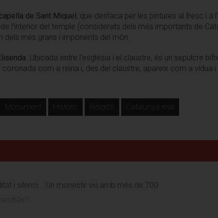
capella de Sant Miquel
, que destaca per les pintures al fresc i a 
de l’interior del temple (considerats dels més importants de Catal
un dels més grans i imponents del món.
Elisenda
. Ubicada entre l’església i el claustre, és un sepulcre b
 i coronada com a reina i, des del claustre, apareix com a vídua i 
Monument
Històric
Religiós
Catalunya reial
itat i silenci... Un monestir viu amb més de 700
 perdràs?