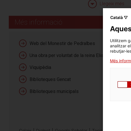
- Visites guiades pe
Llegeix més
monestir
Català ▽
Més informació
-Activitats per conèix
Aquest
- Vespres musicals en
Utilitzem g
Serveis
Web del Monestir de Pedralbes
- Exposicions amb el
analitzar e
rebutjar-le
Una obra per voluntat de la reina Elisenda
- Visites adaptades a
Més inform
Viquipèdia
Biblioteques Gencat
Horaris
Llegeix més
Biblioteques municipals
Calaix
Dialnet
Google Scholar
Tesis doctorals en