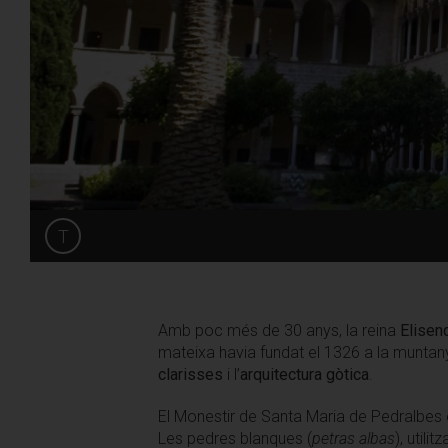
T
Share
Amb poc més de 30 anys, la reina
Elisen
mateixa havia fundat el 1326 a la muntany
clarisses
i l’
arquitectura gòtica
.
El Monestir de Santa Maria de Pedralbes 
Les pedres blanques (
petras albas
), util