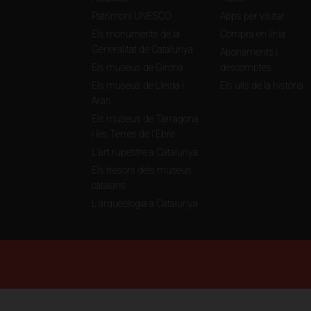
Patrimoni UNESCO
Apps per visitar
Els monuments de la
Compra en línia
Generalitat de Catalunya
Abonaments i
Els museus de Girona
descomptes
Els museus de Lleida i
Els ulls de la història
Aran
Els museus de Tarragona
i les Terres de l'Ebre
L'art rupestre a Catalunya
Els tresors dels museus
catalans
L'arqueologia a Catalunya