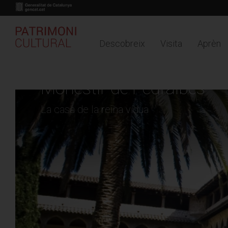
Descobreix
Visita
Aprèn
Buy online
Timeline
Mapa
Vés
al
Monestir de Pedralbes
contingut
La casa de la reina vídua