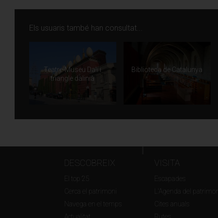
Els usuaris també han consultat...
Teatre-Museu Dalí i
Biblioteca de Catalunya
triangle dalinià
DESCOBREIX
VISITA
El top 25
Escapades
Cerca el patrimoni
L'Agenda del patrimon
Navega en el temps
Cites anuals
Actualitat
Rutes