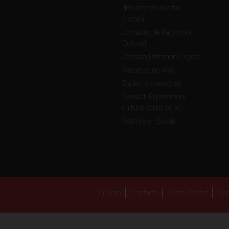
documents que fan
Europa
Jornades de Patrimoni
Cultural
Jornada Patrimoni Digital
Recursos en línia
Butlletí professional
Giravolt. El patrimoni
cultural català en 3D
Patrimoni i Escola
Qui som
Contacta
Drets d'autor
Coo