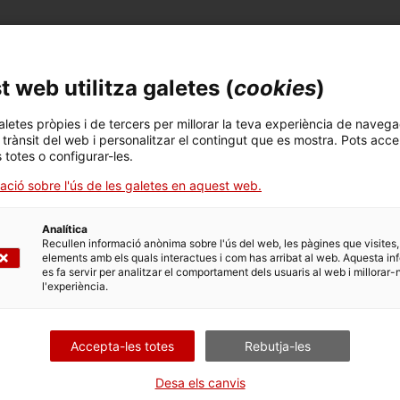
r a tothom per descobrir totes les estances del
er l’art i les plantes del recinte
 web utilitza galetes (
cookies
)
 un entorn privilegiat
aletes pròpies i de tercers per millorar la teva experiència de navega
Històries del patrimoni
s tresors del monestir
l trànsit del web i personalitzar el contingut que es mostra. Pots acce
s totes o configurar-les.
ls escolars de totes les edats.
El santuari de la Reina Elisend
ació sobre l'ús de les galetes en aquest web.
Elisenda va residir al palau del
Analítica
Recullen informació anònima sobre l'ús del web, les pàgines que visites,
elements amb els quals interactues i com has arribat al web. Aquesta in
es fa servir per analitzar el comportament dels usuaris al web i millorar-
l'experiència.
Accepta-les totes
Rebutja-les
Desa els canvis
 Xarxa