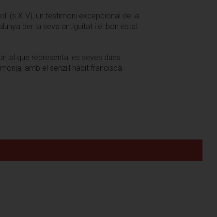
l'oli (s.XIV), un testimoni excepcional de la
unya per la seva antiguitat i el bon estat
ifrontal que representa les seves dues
monja, amb el senzill hàbit franciscà.