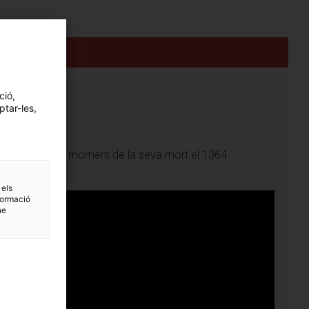
ció,
ptar-les,
a de Montcada
 monestir fins al moment de la seva mort el 1364
 els
formació
ne