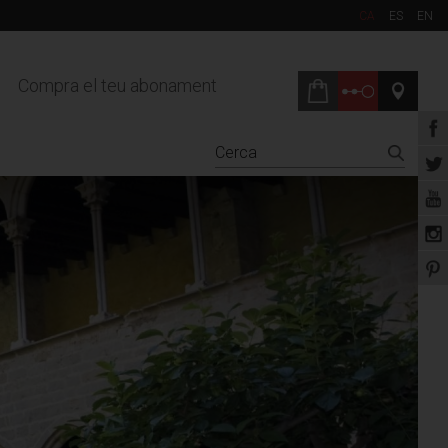
CA
ES
EN
Compra el teu abonament