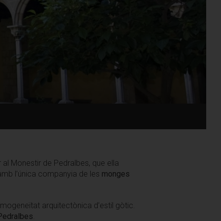
r al Monestir de Pedralbes, que ella
, amb l’única companyia de les
monges
ogeneïtat arquitectònica d’estil gòtic.
Pedralbes
.