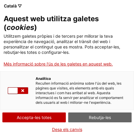
Vés
CA
ES
EN
Català ▽
al
contingut
Aquest web utilitza galetes
Toggl
navig
(
cookies
)
Utilitzem galetes pròpies i de tercers per millorar la teva
Monestir de Sant Quirze de Colera
experiència de navegació, analitzar el trànsit del web i
personalitzar el contingut que es mostra. Pots acceptar-les,
Recolliment benedictí
rebutjar-les totes o configurar-les.
Més informació sobre l'ús de les galetes en aquest web.
Analítica
Recullen informació anònima sobre l'ús del web, les
pàgines que visites, els elements amb els quals
interactues i com has arribat al web. Aquesta
informació es fa servir per analitzar el comportament
T
dels usuaris al web i millorar-ne l'experiència.
L’abadia benedictina de Sant Quirze s’erigeix a l’antic comtat
Accepta-les totes
Rebutja-les
d’Empúries. Aïllada de la població, l’edificació perviu dins el
Paratge
Natural d’Interès Nacional de l’Albera
. Després d’un llarg procés de
Desa els canvis
recuperació, Sant Quirze encara transmet allò que els seus constructors