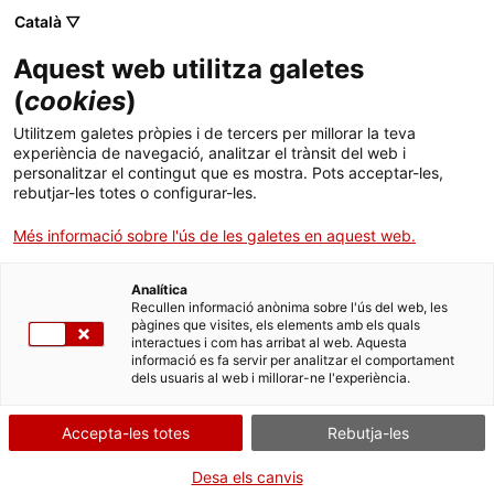
Vés
CA
ES
EN
Català ▽
al
contingut
Aquest web utilitza galetes
Toggl
navig
(
cookies
)
Utilitzem galetes pròpies i de tercers per millorar la teva
Museu de Ciències Naturals de
experiència de navegació, analitzar el trànsit del web i
personalitzar el contingut que es mostra. Pots acceptar-les,
Barcelona
rebutjar-les totes o configurar-les.
Un viatge per l’evolució de la Terra
Més informació sobre l'ús de les galetes en aquest web.
Analítica
Recullen informació anònima sobre l'ús del web, les
pàgines que visites, els elements amb els quals
interactues i com has arribat al web. Aquesta
informació es fa servir per analitzar el comportament
T
dels usuaris al web i millorar-ne l'experiència.
Compra
El
Museu de Ciències Naturals de Barcelona
es troba al Parc del
Accepta-les totes
Rebutja-les
Fòrum. L’edifici, construït per
Herzog i De Meuron
l’any 2004, ocupa
la
9.000 metres quadrats i és considerat, a nivell arquitectònic, un dels
Desa els canvis
edificis més emblemàtics de la ciutat.