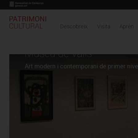
Descobreix
Visita
Aprèn
Buy online
Timeline
Mapa
Vés
al
Museu de Valls
contingut
Art modern i contemporani de primer nive