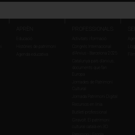
APRÈN
PROFESSIONALS
SE
Educació
Activitats i formació
Agen
i
Històries de patrimoni
Congrés Internacional
Llo
d'Arxius - Barcelona 2025
Agenda educativa
Fil
Catalunya país d’arxius,
documents que fan
Europa
Jornades de Patrimoni
Cultural
Jornada Patrimoni Digital
Recursos en línia
Butlletí professional
Giravolt. El patrimoni
cultural català en 3D
Patrimoni i Escola