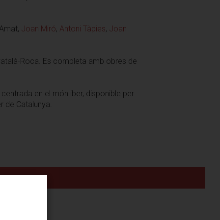
 Amat,
Joan Miró
,
Antoni Tàpies
,
Joan
sc Català-Roca. Es completa amb obres de
centrada en el món iber, disponible per
er de Catalunya.