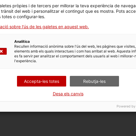
l’art contemporani de la ciutat.
aletes pròpies i de tercers per millorar la teva experiència de navega
l trànsit del web i personalitzar el contingut que es mostra. Pots acce
s totes o configurar-les.
ació sobre l'ús de les galetes en aquest web.
Analítica
Recullen informació anònima sobre l'ús del web, les pàgines que visites,
elements amb els quals interactues i com has arribat al web. Aquesta in
es fa servir per analitzar el comportament dels usuaris al web i millorar-
 a dissabte, d’11.00 a 14.00 i de 17.00 a 20.00 hores; diumenge i 
l'experiència.
illuns; 25 i 26 de desembre; 1 de gener; divendres Sant i diume
Accepta-les totes
Rebutja-les
Desa els canvis
Powered by
tot el públic.