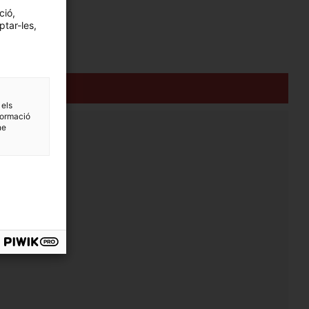
ció,
ptar-les,
 els
formació
ne
festius, d’11.00 a 14.00 hores.
nge de Pasqua.