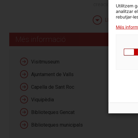
creació i difusió de 
Utilitzem g
analitzar e
rebutjar-le
Llegeix més
Més inform
Més informació
Horaris
Tot l’any: de dimarts
Visitmuseum
Dies de tancament: d
Ajuntament de Valls
Capella de Sant Roc
Viquipèdia
Preus
Tarifa gratuïta: per a 
Biblioteques Gencat
Biblioteques municipals