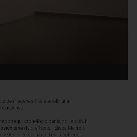
its de mecenes fins a acollir una
e Catalunya.
recorregut cronològic per la col·lecció, hi
essionisme
(Isidre Nonell, Eliseu Meifrén,
de les joies del museu és la col·lecció