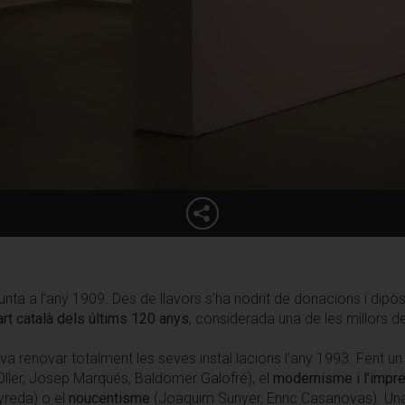
nta a l’any 1909. Des de llavors s'ha nodrit de donacions i dipòs
’art català dels últims 120 anys
, considerada una de les millors d
va renovar totalment les seves instal·lacions l’any 1993. Fent un 
Oller, Josep Marqués, Baldomer Galofré), el
modernisme i l’impr
yreda) o el
noucentisme
(Joaquim Sunyer, Enric Casanovas). Una 