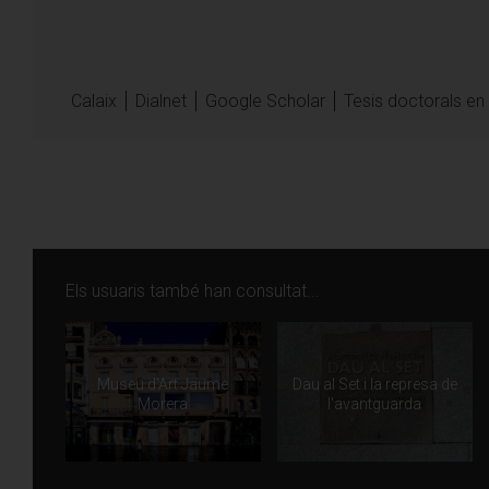
Contacte
Passeig dels Caputxi
Calaix
Dialnet
Google Scholar
Tesis doctorals en
43800 Valls
Tel: 977 606 654
Els usuaris també han consultat...
Veure localització
Museu d’Art Jaume
Dau al Set i la represa de
Morera
l'avantguarda