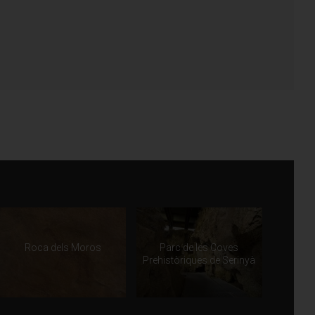
Roca dels Moros
Parc de les Coves
Prehistòriques de Serinyà