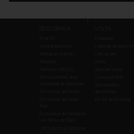
DESCOBREIX
VISITA
El top 25
Escapades
Cerca el patrimoni
L'Agenda del patrimon
Navega en el temps
Cites anuals
Actualitat
Rutes
Patrimoni UNESCO
Apps per visitar
Els monuments de la
Compra en línia
Generalitat de Catalunya
Abonaments i
Els museus de Girona
descomptes
Els museus de Lleida i
Els ulls de la història
Aran
Els museus de Tarragona
i les Terres de l'Ebre
L'art rupestre a Catalunya