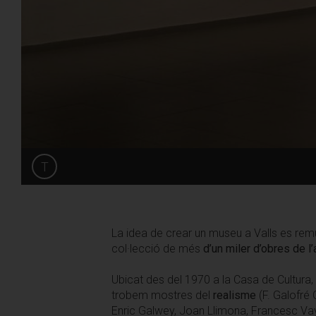
T
Share
La idea de crear un museu a Valls es remu
col·lecció de més
d’un miler d’obres de l
Ubicat des del 1970 a la Casa de Cultura, 
trobem mostres del
realisme
(F. Galofré 
Enric Galwey, Joan Llimona, Francesc Va