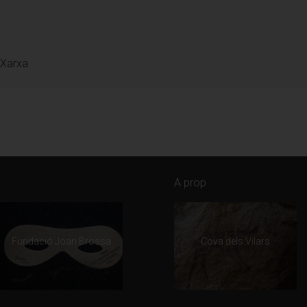
ns, 18
 Xarxa
A prop
Fundació Joan Brossa
Cova dels Vilars