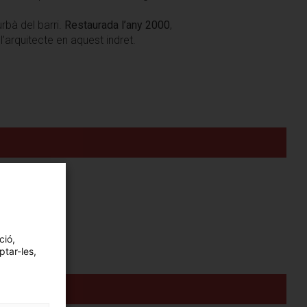
rbà del barri.
Restaurada l’any 2000
,
arquitecte en aquest indret.
ció,
ptar-les,