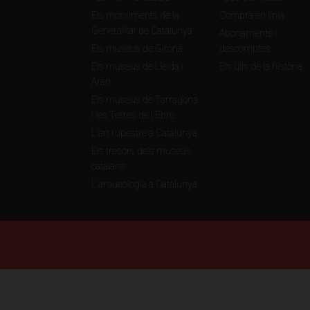
Els monuments de la
Compra en línia
Generalitat de Catalunya
Abonaments i
Els museus de Girona
descomptes
Els museus de Lleida i
Els ulls de la història
Aran
Els museus de Tarragona
i les Terres de l'Ebre
L'art rupestre a Catalunya
Els tresors dels museus
catalans
L'arqueologia a Catalunya