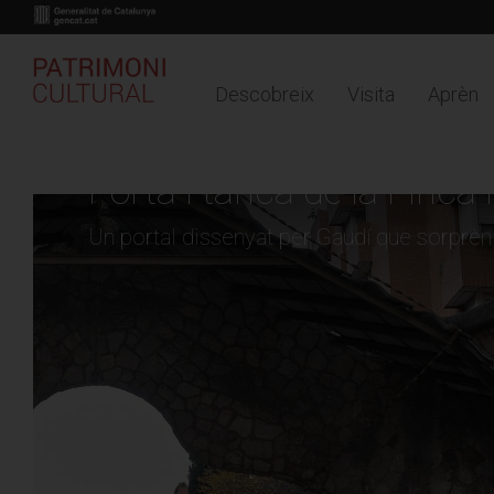
Descobreix
Visita
Aprèn
Buy online
Timeline
Mapa
Vés
al
Porta i tanca de la Finca 
contingut
Un portal dissenyat per Gaudí que sorprèn 