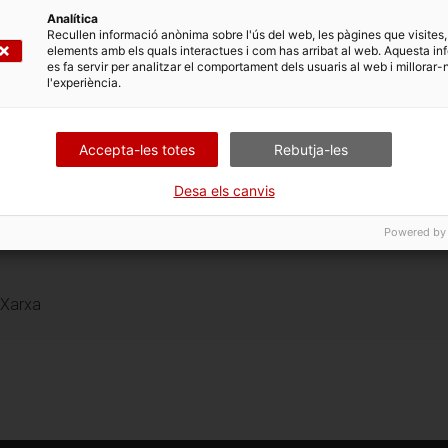
Analítica
Recullen informació anònima sobre l'ús del web, les pàgines que visites,
elements amb els quals interactues i com has arribat al web. Aquesta in
es fa servir per analitzar el comportament dels usuaris al web i millorar-
l'experiència.
Accepta-les totes
Rebutja-les
Desa els canvis
na, 55
Powered by
 Xarxa