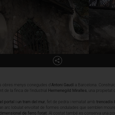
es obres menys conegudes d’
Antoni Gaudí
a Barcelona. Construïd
 de la finca de l’industrial
Hermenegild Miralles
, una propietat 
el portal i un tram del mur
, fet de pedra i rematat amb
trencadís 
ran arc lobulat envoltat de formes ondulades que semblen moure’
idimensional de ferro forjat
. Al costat també es conserva una port