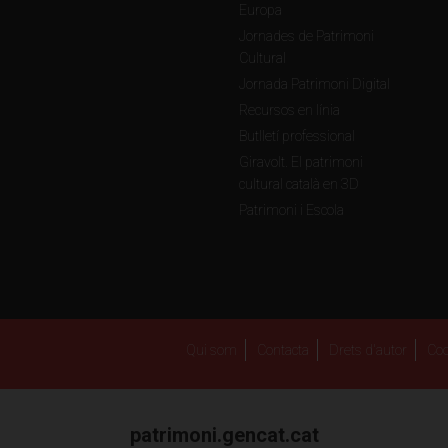
Europa
Jornades de Patrimoni
Cultural
Jornada Patrimoni Digital
Recursos en línia
Butlletí professional
Giravolt. El patrimoni
cultural català en 3D
Patrimoni i Escola
Qui som
Contacta
Drets d'autor
Coo
patrimoni.gencat.cat