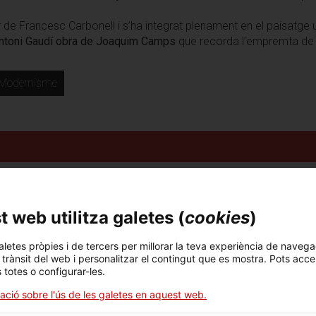
r de Francesc Carbonell i s’ha integrat plenament en el paisatge u
Antoni Gaudí obra de Joaquim Camps
que recorda l’empremta de l’
Modernisme
rrià i descobrir com una obra de Gaudí s’integra en
 web utilitza galetes (
cookies
)
s veïns del barri.
aletes pròpies i de tercers per millorar la teva experiència de navega
l trànsit del web i personalitzar el contingut que es mostra. Pots acce
s totes o configurar-les.
ació sobre l'ús de les galetes en aquest web.