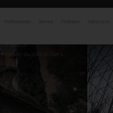
Professionals
Serveis
Pòdcasts
Subscriu-te
Miralles
enmig del dia a dia de Sarrià