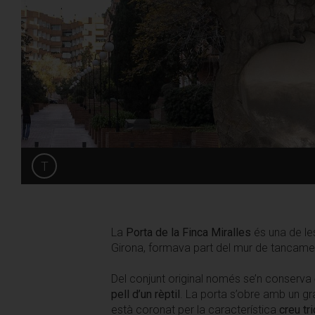
T
Share
La
Porta de la Finca Miralles
és una de l
Girona, formava part del mur de tancament
Del conjunt original només se’n conserva
pell d’un rèptil
. La porta s’obre amb un g
està coronat per la característica
creu tr