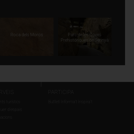
Roca dels Moros
Parc de les Coves
Prehistòriques de Serinyà
RVEIS
PARTICIPA
ts turístics
Butlletí Informa't Inspira't
guer d'espais
macions