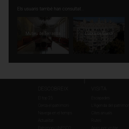
Els usuaris també han consultat...
Museu de Terrassa
L'obra de Gaudí
DESCOBREIX
VISITA
El top 25
Escapades
Cerca el patrimoni
L'Agenda del patrimon
Navega en el temps
Cites anuals
Actualitat
Rutes
Patrimoni UNESCO
Apps per visitar