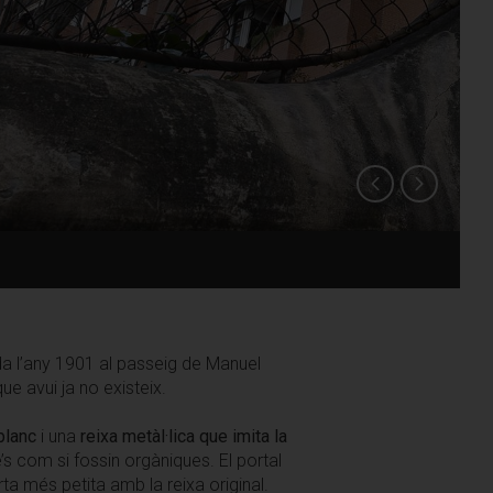
a l’any 1901 al passeig de Manuel
que avui ja no existeix.
blanc
i una
reixa metàl·lica que imita la
s com si fossin orgàniques. El portal
a més petita amb la reixa original.