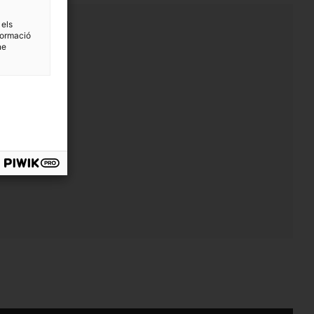
 els
formació
ne