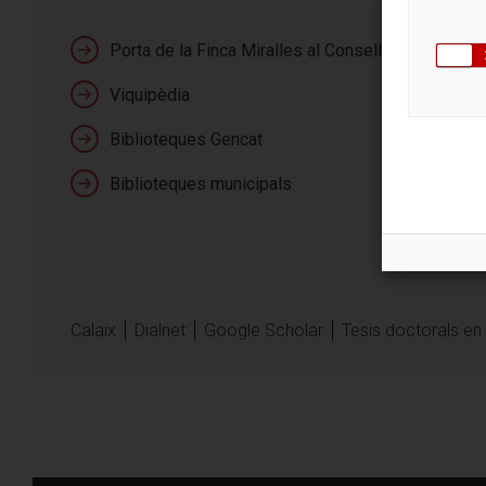
Preus
Grauït
Porta de la Finca Miralles al Consell Gaudí
Viquipèdia
Biblioteques Gencat
Biblioteques municipals
Contacte
Passeig Manuel Giro
080034, Barcelona
Veure localització
Calaix
Dialnet
Google Scholar
Tesis doctorals en