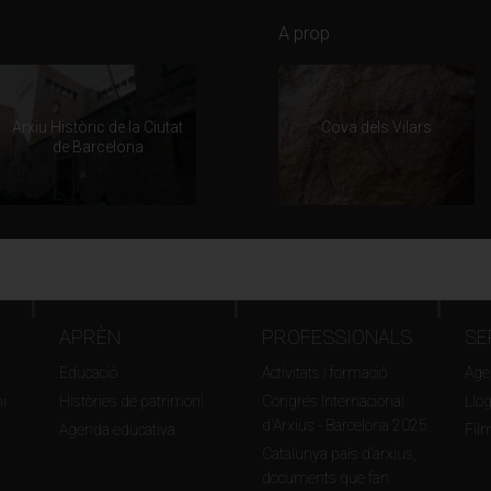
A prop
Arxiu Històric de la Ciutat
Cova dels Vilars
de Barcelona
APRÈN
PROFESSIONALS
SE
Educació
Activitats i formació
Agen
i
Històries de patrimoni
Congrés Internacional
Llo
d'Arxius - Barcelona 2025
Agenda educativa
Fil
Catalunya país d’arxius,
documents que fan