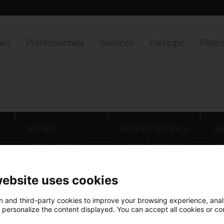
nez
Professionnels
Services
Participe
Pòdca
s
.
APRÈN
PROFESSIONALS
SE
Stories du Heritage
Congrés Internacional
Agen
d'Arxius - Barcelona 2025
Loc
Catalunya país d’arxius,
Tou
website uses cookies
documents que fan
Europa
 and third-party cookies to improve your browsing experience, ana
Jornada Patrimoni Digital
d personalize the content displayed. You can accept all cookies or co
Giravolt. El patrimoni