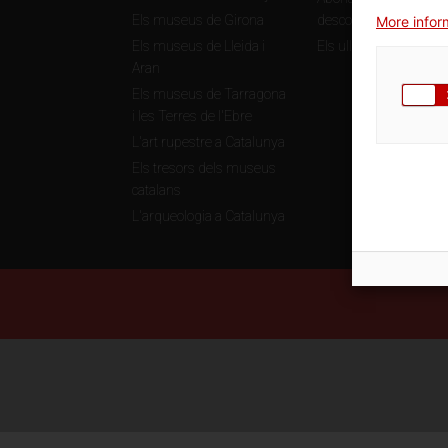
Els museus de Girona
descomptes
More inform
Els museus de Lleida i
Els ulls de la història
Aran
Els museus de Tarragona
i les Terres de l'Ebre
L'art rupestre a Catalunya
Els tresors dels museus
catalans
L'arqueologia a Catalunya