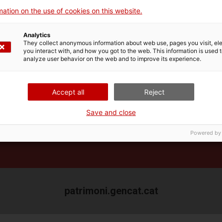
cultural català en 3D
ation on the use of cookies on this website.
Analytics
They collect anonymous information about web use, pages you visit, e
you interact with, and how you got to the web. This information is used 
analyze user behavior on the web and to improve its experience.
Accept all
Reject
Save and close
Powered by
patrimoni.gencat.cat