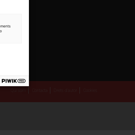
lements
to
Qui som
Contacta
Drets d'autor
Cookies