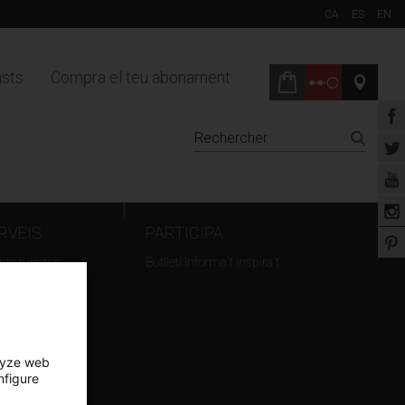
CA
ES
EN
sts
Compra el teu abonament
RVEIS
PARTICIPA
ts turístics
Butlletí Informa't Inspira't
ation d'espaces
rnage
lyze web
nfigure