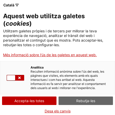
Vés
CA
ES
EN
Català ▽
al
contingut
Aquest web utilitza galetes
Toggl
navig
(
cookies
)
Utilitzem galetes pròpies i de tercers per millorar la teva
Arxiu Històric de Tarragona (AHT)
experiència de navegació, analitzar el trànsit del web i
personalitzar el contingut que es mostra. Pots acceptar-les,
rebutjar-les totes o configurar-les.
Més informació sobre l'ús de les galetes en aquest web.
Analítica
Recullen informació anònima sobre l'ús del web, les
pàgines que visites, els elements amb els quals
interactues i com has arribat al web. Aquesta
informació es fa servir per analitzar el comportament
T
dels usuaris al web i millorar-ne l'experiència.
L’origen de l’Arxiu Històric Provincial de Tarragona (AHT) se situa en
Accepta-les totes
Rebutja-les
temps de la Segona República, amb l’aparició del Decret de creació dels
arxius històrics provincials, el 12 de novembre del 1931. El projecte del
Desa els canvis
Govern republicà recollia que els centres previstos haurien d’acollir tan