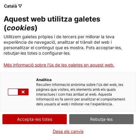
Vés
CA
ES
EN
Català ▽
al
contingut
Aquest web utilitza galetes
Toggl
navig
(
cookies
)
Utilitzem galetes pròpies i de tercers per millorar la teva
Els Quatre Gats
experiència de navegació, analitzar el trànsit del web i
personalitzar el contingut que es mostra. Pots acceptar-les,
L’ànima de la bohèmia modernista
rebutjar-les totes o configurar-les.
Més informació sobre l'ús de les galetes en aquest web.
Analítica
Recullen informació anònima sobre l'ús del web, les
pàgines que visites, els elements amb els quals
interactues i com has arribat al web. Aquesta
informació es fa servir per analitzar el comportament
T
dels usuaris al web i millorar-ne l'experiència.
La Barcelona bohèmia de tombant del segle XIX al XX va tenir com a
Accepta-les totes
Rebutja-les
rendezvous
la cerveseria
Els Quatre Gats
. Situada als baixos de la Casa
Martí, edifici modernista de Josep Puig i Cadafalch, des del 1897 va
Desa els canvis
veure desfilar els
principals intel·lectuals del Modernisme
.