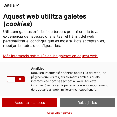
Vés
CA
ES
EN
Català ▽
al
contingut
Aquest web utilitza galetes
Toggl
navig
(
cookies
)
Utilitzem galetes pròpies i de tercers per millorar la teva
Façana de la Nativitat i cripta de la
experiència de navegació, analitzar el trànsit del web i
personalitzar el contingut que es mostra. Pots acceptar-les,
Sagrada Família
rebutjar-les totes o configurar-les.
El gran somni de Gaudí
Més informació sobre l'ús de les galetes en aquest web.
Analítica
Recullen informació anònima sobre l'ús del web, les
pàgines que visites, els elements amb els quals
interactues i com has arribat al web. Aquesta
informació es fa servir per analitzar el comportament
T
dels usuaris al web i millorar-ne l'experiència.
Compra
La Basílica Expiatòria de la Sagrada Família és un dels exemples més
Accepta-les totes
Rebutja-les
brillants del modernisme català i ha esdevingut tot un
símbol de
la
Barcelona
. Segurament és el monument inacabat que atrau més
Desa els canvis
visitants al món. I és que
Antoni Gaudí
hi va abocar tots els seus