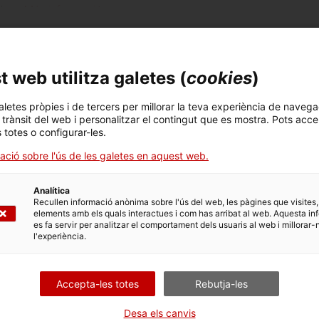
llers.
Més informació
 web utilitza galetes (
cookies
)
aletes pròpies i de tercers per millorar la teva experiència de navega
l trànsit del web i personalitzar el contingut que es mostra. Pots acce
Històries del patrimoni
s totes o configurar-les.
ació sobre l'ús de les galetes en aquest web.
El jardí des de l’aire
Espectacular reportatge aeri amb
Analítica
Recullen informació anònima sobre l'ús del web, les pàgines que visites,
elements amb els quals interactues i com has arribat al web. Aquesta in
es fa servir per analitzar el comportament dels usuaris al web i millorar-
l'experiència.
Accepta-les totes
Rebutja-les
Desa els canvis