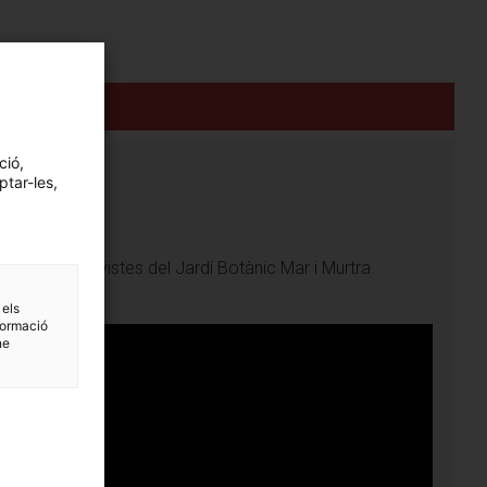
ció,
ptar-les,
 les millors vistes del Jardí Botànic Mar i Murtra.
 els
formació
ne