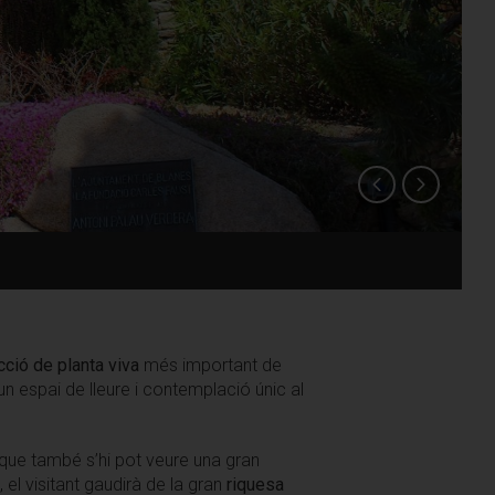
ecció de planta viva
més important de
n espai de lleure i contemplació únic al
 i que també s’hi pot veure una gran
el visitant gaudirà de la gran
riquesa