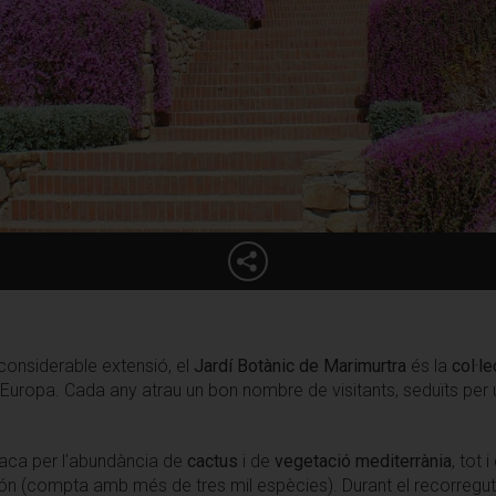
considerable extensió, el
Jardí Botànic de Marimurtra
és la
col·l
uropa. Cada any atrau un bon nombre de visitants, seduïts per u
aca per l'abundància de
cactus
i de
vegetació mediterrània
, tot
món (compta amb més de tres mil espècies). Durant el recorregut, 