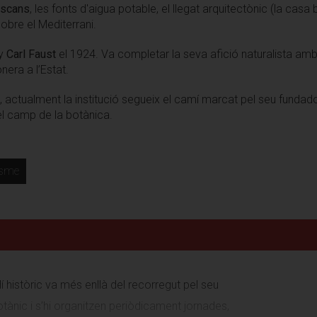
escans
, les fonts d'aigua potable, el llegat arquitectònic (la casa 
obre el Mediterrani.
ny
Carl Faust
el 1924. Va completar la seva afició naturalista am
onera a l’Estat.
c, actualment la institució segueix el camí marcat pel seu fundado
l camp de la botànica.
isme
dí històric va més enllà del recorregut pel seu
tànic i s’hi organitzen periòdicament jornades,