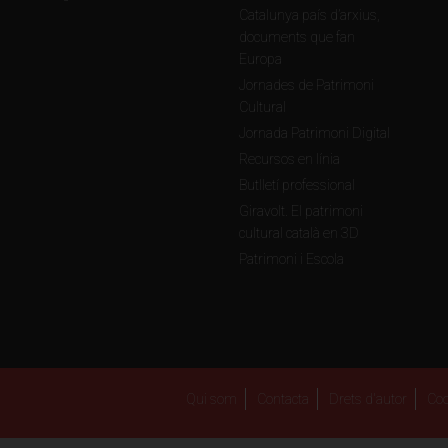
Catalunya país d’arxius,
documents que fan
Europa
Jornades de Patrimoni
Cultural
Jornada Patrimoni Digital
Recursos en línia
Butlletí professional
Giravolt. El patrimoni
cultural català en 3D
Patrimoni i Escola
Qui som
Contacta
Drets d'autor
Coo