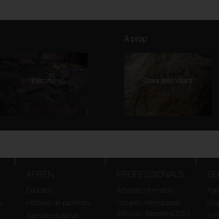
A prop
Barcino
Cova dels Vilars
APRÈN
PROFESSIONALS
SE
Educació
Activitats i formació
Agen
i
Històries de patrimoni
Congrés Internacional
Llo
d'Arxius - Barcelona 2025
Agenda educativa
Fil