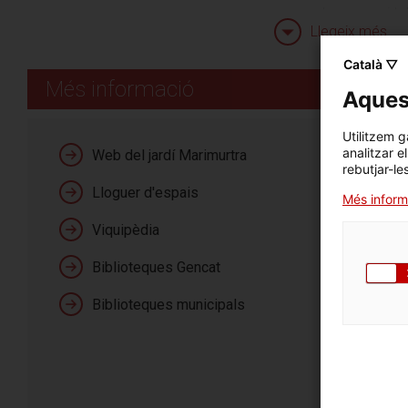
concerts, cursos i ta
Llegeix més
Català ▽
Més informació
Aquest
Utilitzem g
analitzar e
Serveis
Web del jardí Marimurtra
rebutjar-le
Lloguer d'espais
Més inform
Viquipèdia
Biblioteques Gencat
Horaris
Llegeix més
Biblioteques municipals