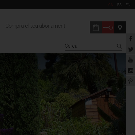
CA
ES
EN
Compra el teu abonament