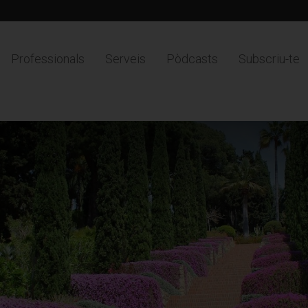
Professionals
Serveis
Pòdcasts
Subscriu-te
a