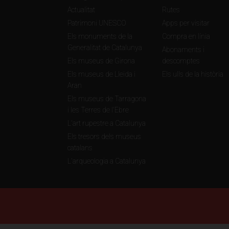
Actualitat
Rutes
Patrimoni UNESCO
Apps per visitar
Els monuments de la
Compra en línia
Generalitat de Catalunya
Abonaments i
Els museus de Girona
descomptes
Els museus de Lleida i
Els ulls de la història
Aran
Els museus de Tarragona
i les Terres de l'Ebre
L'art rupestre a Catalunya
Els tresors dels museus
catalans
L'arqueologia a Catalunya