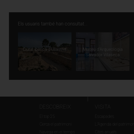
Els usuaris també han consultat...
Ciutat ibèrica d'Ullastret
Museu d’Arqueologia
Salvador Vilaseca
DESCOBREIX
VISITA
El top 25
Escapades
Cerca el patrimoni
L'Agenda del patrimon
Navega en el temps
Cites anuals