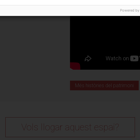
 Xarxa
Powered by
Veure localització
rtra
, 9
a)
Més històries del patrimoni
6
tra.cat
Vols llogar aquest espai?