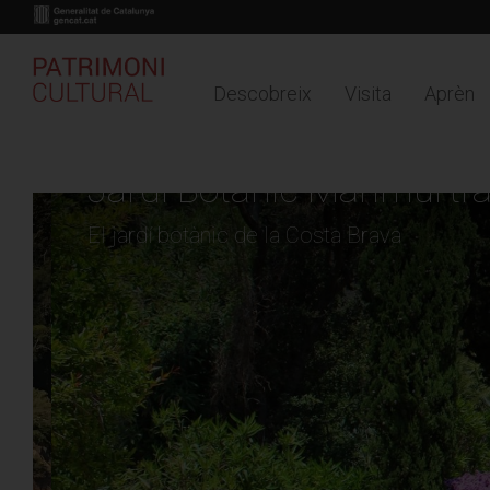
Descobreix
Visita
Aprèn
Buy online
Timeline
Mapa
Vés
al
Jardí Botànic Marimurtr
contingut
El jardí botànic de la Costa Brava