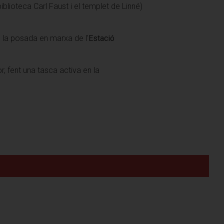
biblioteca Carl Faust i el templet de Linné)
b la posada en marxa de l'
Estació
r, fent una tasca activa en la