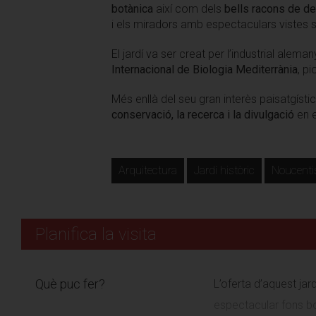
botànica
així com dels
bells racons de d
i els miradors amb espectaculars vistes s
El jardí va ser creat per l’industrial alema
Internacional de Biologia Mediterrània
, pi
Més enllà del seu gran interès paisatgísti
conservació, la recerca i la divulgació
en e
Arquitectura
Jardí històric
Noucent
Planifica la visita
Què puc fer?
L’oferta d’aquest jar
espectacular fons bo