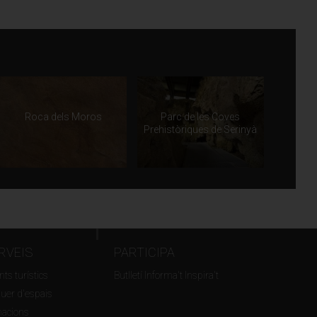
Roca dels Moros
Parc de les Coves
Prehistòriques de Serinyà
RVEIS
PARTICIPA
ts turístics
Butlletí Informa't Inspira't
guer d'espais
macions