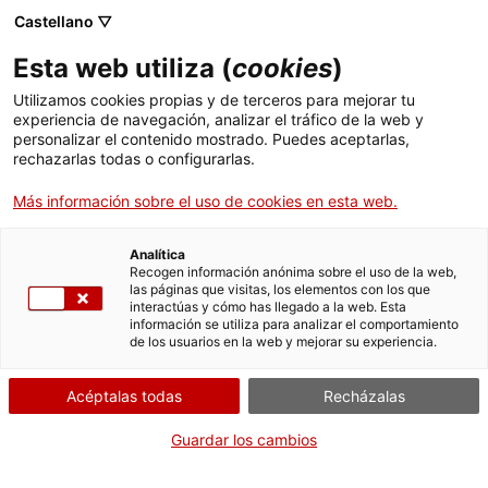
Pasar
CA
ES
EN
Castellano ▽
al
contenido
Esta web utiliza (
cookies
)
principal
Toggl
navig
Utilizamos cookies propias y de terceros para mejorar tu
experiencia de navegación, analizar el tráfico de la web y
personalizar el contenido mostrado. Puedes aceptarlas,
Jardín Botánico Marimurtra
rechazarlas todas o configurarlas.
Jardín histórico a los pies del Mediterráneo
Más información sobre el uso de cookies en esta web.
Analítica
Recogen información anónima sobre el uso de la web,
las páginas que visitas, los elementos con los que
interactúas y cómo has llegado a la web. Esta
información se utiliza para analizar el comportamiento
de los usuarios en la web y mejorar su experiencia.
T
Acéptalas todas
Recházalas
Por su gran número de plantas y su considerable extensión, el
Jardín
Botánico Marimurtra
es la
colección de planta viva
más importante
Guardar los cambios
de Cataluña y una de las más destacadas de Europa. Cada año atrae a
un buen número de visitantes, seducidos por un espacio de ocio y