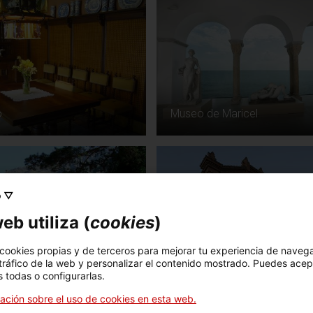
ó
Museo de Maricel
o ▽
eb utiliza (
cookies
)
Bodega Cooperativa de Pinel
 cookies propias y de terceros para mejorar tu experiencia de naveg
 Capdella
Brai
 tráfico de la web y personalizar el contenido mostrado. Puedes acep
 todas o configurarlas.
ación sobre el uso de cookies en esta web.