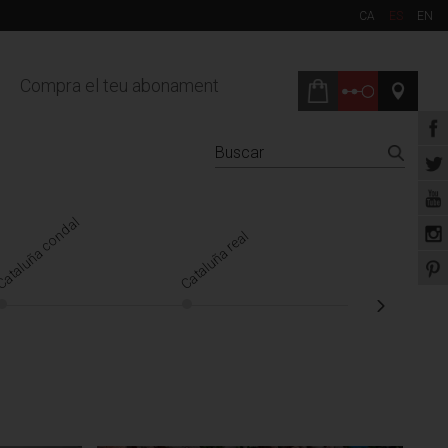
CA
ES
EN
Compra el teu abonament
ataluña condal
Renacimiento
Cataluña real