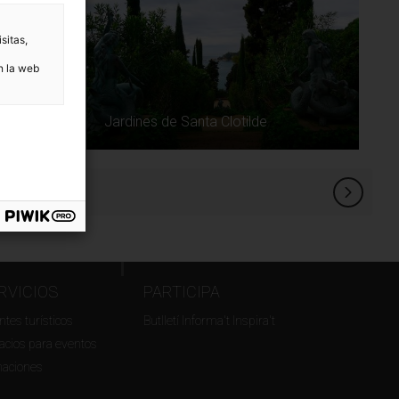
sitas,
n la web
Jardines de Santa Clotilde
RVICIOS
PARTICIPA
tes turísticos
Butlletí Informa't Inspira't
acios para eventos
maciones