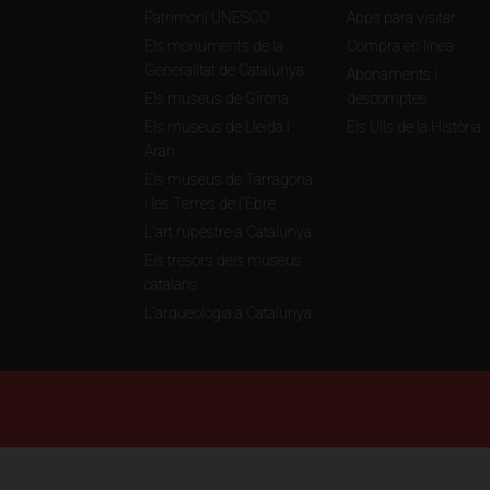
Patrimoni UNESCO
Apps para visitar
Els monuments de la
Compra en línea
Generalitat de Catalunya
Abonaments i
Els museus de Girona
descomptes
Els museus de Lleida i
Els Ulls de la Història
Aran
Els museus de Tarragona
i les Terres de l'Ebre
L'art rupestre a Catalunya
Els tresors dels museus
catalans
L'arqueologia a Catalunya