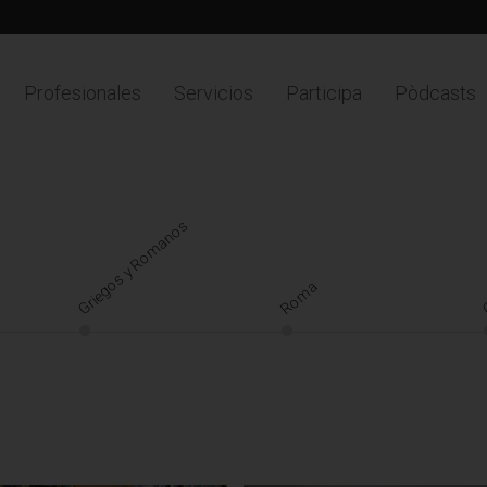
Profesionales
Servicios
Participa
Pòdcasts
Griegos y Romanos
C
Roma