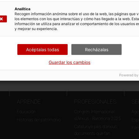
Analítica
Recogen información anónima sobre el uso de la web, las páginas que vi
los elementos con los que interactúas y cómo has llegado a la web. Esta
información se utiliza para analizar el comportamiento de los usuarios e
y mejorar su experiencia.
ies Van der Rohe
Sant Jordi y el Día del Libro
Acéptalas todas
Recházalas
Guardar los cambios
« primer
…
15
16
17
18
19
20
21
22
23
…
últim »
Powered by
APRENDE
PROFESIONALES
SE
Educación
Congrés Internacional
Agen
d'Arxius - Barcelona 2025
Historias del patrimonio
Esp
Catalunya país d’arxius,
Fil
documents que fan