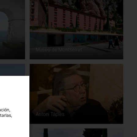
Museo de Montserrat
l de
ación,
Antoni Tàpies
tarlas,