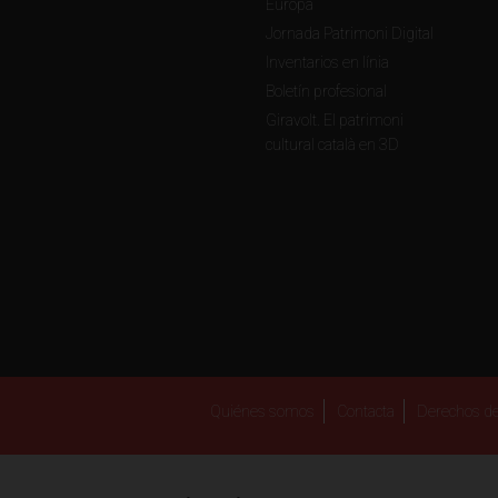
Europa
Jornada Patrimoni Digital
Inventarios en línia
Boletín profesional
Giravolt. El patrimoni
cultural català en 3D
Quiénes somos
Contacta
Derechos de