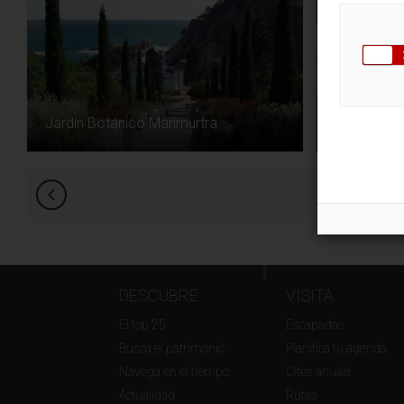
Jardín Botánico Marimurtra
Pabellón M
DESCUBRE
VISITA
El top 25
Escapadas
Busca el patrimonio
Planifica tu agenda
Navega en el tiempo
Cites anuals
Actualidad
Rutas